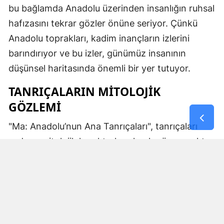
bu bağlamda Anadolu üzerinden insanlığın ruhsal
hafızasını tekrar gözler önüne seriyor. Çünkü
Anadolu toprakları, kadim inançların izlerini
barındırıyor ve bu izler, günümüz insanının
düşünsel haritasında önemli bir yer tutuyor.
TANRIÇALARIN MITOLOJIK
GÖZLEMI
"Ma: Anadolu’nun Ana Tanrıçaları", tanrıçaları
sadece mitolojik karakterler olarak görmemekte.
Kibele’nin sağladığı bereket, Artemis’in ışığı,
Demeter’in yeraltı ritüelleri ve Gaia’nın yerküresi
saran etkisi; bu kitabın çerçevesinde toplumların
ruhsal ve kültürel gelişimlerini şekillendiren
unsurlar olarak ele alınıyor. Bu yaklaşım,