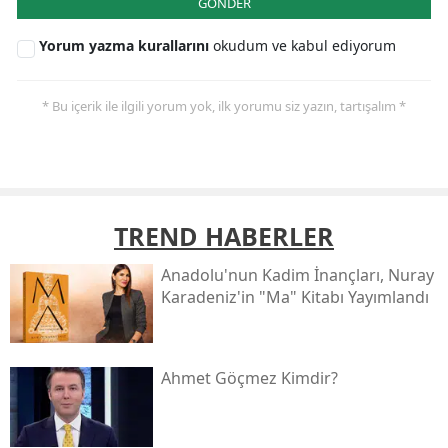
GÖNDER
Yorum yazma kurallarını
okudum ve kabul ediyorum
* Bu içerik ile ilgili yorum yok, ilk yorumu siz yazın, tartışalım *
TREND HABERLER
Anadolu'nun Kadim İnançları, Nuray
Karadeniz'in "ma" Kitabı Yayımlandı
Ahmet Göçmez Kimdir?