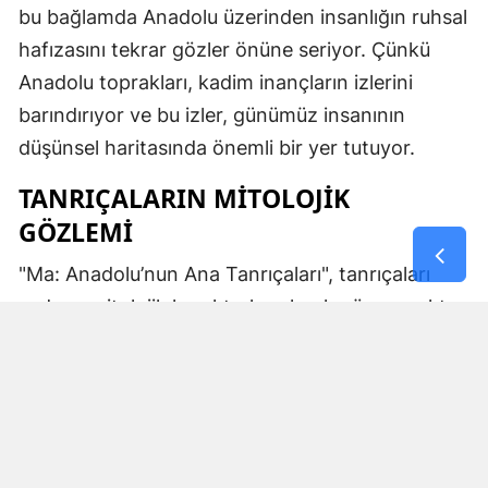
bu bağlamda Anadolu üzerinden insanlığın ruhsal
hafızasını tekrar gözler önüne seriyor. Çünkü
Anadolu toprakları, kadim inançların izlerini
barındırıyor ve bu izler, günümüz insanının
düşünsel haritasında önemli bir yer tutuyor.
TANRIÇALARIN MITOLOJIK
GÖZLEMI
"Ma: Anadolu’nun Ana Tanrıçaları", tanrıçaları
sadece mitolojik karakterler olarak görmemekte.
Kibele’nin sağladığı bereket, Artemis’in ışığı,
Demeter’in yeraltı ritüelleri ve Gaia’nın yerküresi
saran etkisi; bu kitabın çerçevesinde toplumların
ruhsal ve kültürel gelişimlerini şekillendiren
unsurlar olarak ele alınıyor. Bu yaklaşım,