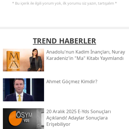
* Bu içerik ile ilgili yorum yok, ilk yorumu siz yazın, tartışalım *
TREND HABERLER
Anadolu'nun Kadim İnançları, Nuray
Karadeniz'in "ma" Kitabı Yayımlandı
Ahmet Göçmez Kimdir?
20 Aralık 2025 E-Yds Sonuçları
Açıklandı! Adaylar Sonuçlara
Erişebiliyor