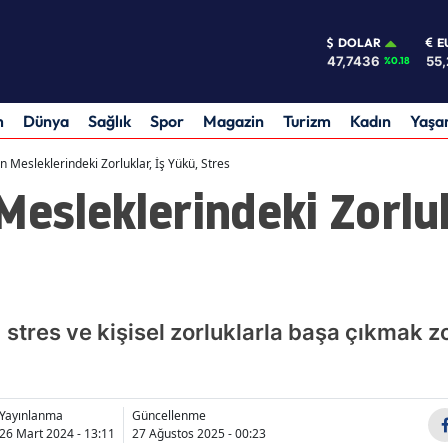
DOLAR
E
47,7436
55,
%0.18
m
Dünya
Sağlık
Spor
Magazin
Turizm
Kadın
Yaş
n Mesleklerindeki Zorluklar, İş Yükü, Stres
Mesleklerindeki Zorluk
 stres ve kişisel zorluklarla başa çıkmak zo
Yayınlanma
Güncellenme
26 Mart 2024 - 13:11
27 Ağustos 2025 - 00:23