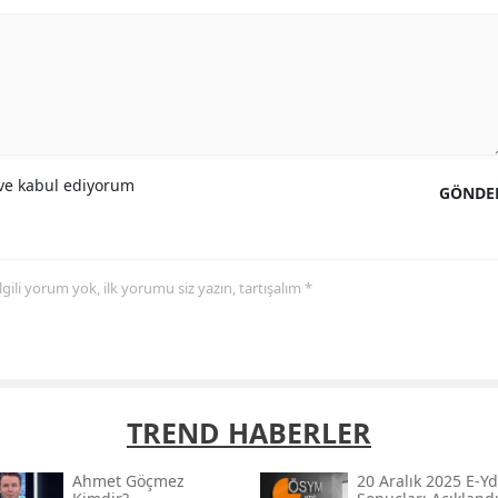
e kabul ediyorum
GÖNDE
 ilgili yorum yok, ilk yorumu siz yazın, tartışalım *
TREND HABERLER
Ahmet Göçmez
20 Aralık 2025 E-Yd