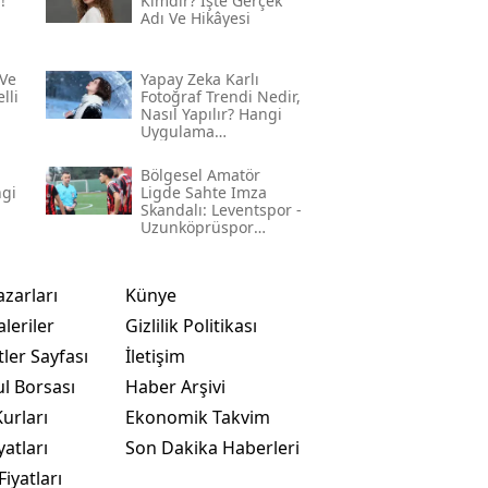
!
Kimdir? İşte Gerçek
Adı Ve Hikâyesi
Ve
Yapay Zeka Karlı
lli
Fotoğraf Trendi Nedir,
Nasıl Yapılır? Hangi
Uygulama
Kullanılıyor? İşte
Adım Adım Rehber
Bölgesel Amatör
ngi
Ligde Sahte Imza
Skandalı: Leventspor -
Uzunköprüspor
Maçında Neler
Yaşandı?
azarları
Künye
leriler
Gizlilik Politikası
ler Sayfası
İletişim
ul Borsası
Haber Arşivi
urları
Ekonomik Takvim
yatları
Son Dakika Haberleri
Fiyatları