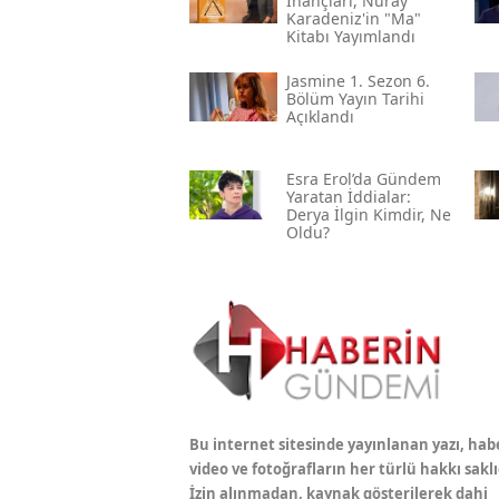
İnançları, Nuray
Karadeniz'in "ma"
Kitabı Yayımlandı
Jasmine 1. Sezon 6.
Bölüm Yayın Tarihi
Açıklandı
Esra Erol’da Gündem
Yaratan İddialar:
Derya İlgin Kimdir, Ne
Oldu?
Bu internet sitesinde yayınlanan yazı, hab
video ve fotoğrafların her türlü hakkı saklı
İzin alınmadan, kaynak gösterilerek dahi