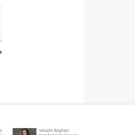
R
s
Veliaht Reyhan