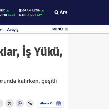
URO
GRAM ALTIN
Ara
2510
6.660,55
%0.32
% 2,59
am
Asayiş
MENÜ
lar, İş Yükü,
runda kalırken, çeşitli
Abone Ol