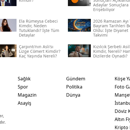
Kimdir?
Sonuçları Açıklandı
Adaylar Sonuçlara
Erişebiliyor
Ela Rümeysa Cebeci
2026 Ramazan Ayı 
Kimdir, Neden
Bayram Tarihleri Be
Tutuklandı? İşte Tüm
Oldu: İşte Diyanet
Detaylar
Takvimi
Çarpıntı’nın Aslı’sı
Kızılcık Şerbeti Asil
Lizge Cömert Kimdir?
Kimdir, Nereli? Ha
Kaç Yaşında Nereli?
Dizilerde Oynadı?
Sağlık
Gündem
Köşe Y
Spor
Politika
Foto Ga
Magazin
Dünya
Manşet
Asayiş
İstanb
Döviz K
er,
Altın Fi
dır.
Kripto 