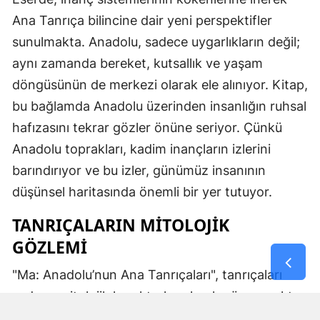
Ana Tanrıça bilincine dair yeni perspektifler
sunulmakta. Anadolu, sadece uygarlıkların değil;
aynı zamanda bereket, kutsallık ve yaşam
döngüsünün de merkezi olarak ele alınıyor. Kitap,
bu bağlamda Anadolu üzerinden insanlığın ruhsal
hafızasını tekrar gözler önüne seriyor. Çünkü
Anadolu toprakları, kadim inançların izlerini
barındırıyor ve bu izler, günümüz insanının
düşünsel haritasında önemli bir yer tutuyor.
TANRIÇALARIN MITOLOJIK
GÖZLEMI
"Ma: Anadolu’nun Ana Tanrıçaları", tanrıçaları
sadece mitolojik karakterler olarak görmemekte.
Kibele’nin sağladığı bereket, Artemis’in ışığı,