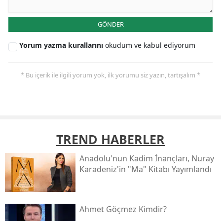
GÖNDER
Yorum yazma kurallarını
okudum ve kabul ediyorum
* Bu içerik ile ilgili yorum yok, ilk yorumu siz yazın, tartışalım *
TREND HABERLER
Anadolu'nun Kadim İnançları, Nuray
Karadeniz'in "ma" Kitabı Yayımlandı
Ahmet Göçmez Kimdir?