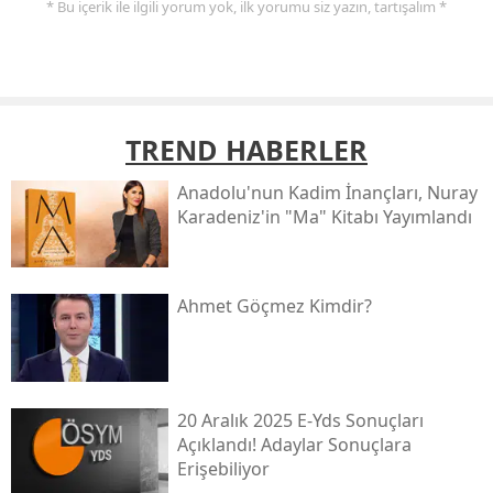
* Bu içerik ile ilgili yorum yok, ilk yorumu siz yazın, tartışalım *
TREND HABERLER
Anadolu'nun Kadim İnançları, Nuray
Karadeniz'in "ma" Kitabı Yayımlandı
Ahmet Göçmez Kimdir?
20 Aralık 2025 E-Yds Sonuçları
Açıklandı! Adaylar Sonuçlara
Erişebiliyor