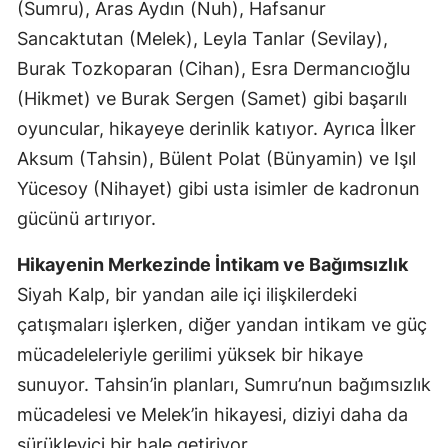
(Sumru), Aras Aydın (Nuh), Hafsanur
Sancaktutan (Melek), Leyla Tanlar (Sevilay),
Burak Tozkoparan (Cihan), Esra Dermancıoğlu
(Hikmet) ve Burak Sergen (Samet) gibi başarılı
oyuncular, hikayeye derinlik katıyor. Ayrıca İlker
Aksum (Tahsin), Bülent Polat (Bünyamin) ve Işıl
Yücesoy (Nihayet) gibi usta isimler de kadronun
gücünü artırıyor.
Hikayenin Merkezinde İntikam ve Bağımsızlık
Siyah Kalp, bir yandan aile içi ilişkilerdeki
çatışmaları işlerken, diğer yandan intikam ve güç
mücadeleleriyle gerilimi yüksek bir hikaye
sunuyor. Tahsin’in planları, Sumru’nun bağımsızlık
mücadelesi ve Melek’in hikayesi, diziyi daha da
sürükleyici bir hale getiriyor.