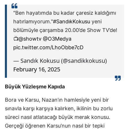
"Ben hayatımda bu kadar çaresiz kaldığımı
hatırlamıyorum."
#SandıkKokusu
yeni
bölümüyle çarşamba 20.00’de Show TV’de!
📺
@showtv
@O3Medya
pic.twitter.com/LhoObbe7cD
— Sandık Kokusu (@sandikkokusu)
February 16, 2025
Büyük Yüzleşme Kapıda
Bora ve Karsu, Nazan’ın hamlesiyle yeni bir
sınavla karşı karşıya kalırken, ikilinin bu zorlu
süreci nasıl atlatacağı büyük merak konusu.
Gerçeği öğrenen Karsu’nun nasıl bir tepki