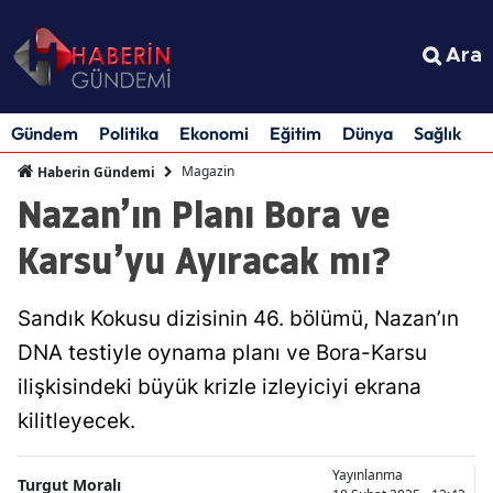
Ara
Gündem
Politika
Ekonomi
Eğitim
Dünya
Sağlık
S
Magazin
Haberin Gündemi
Nazan’ın Planı Bora ve
Karsu’yu Ayıracak mı?
Sandık Kokusu dizisinin 46. bölümü, Nazan’ın
DNA testiyle oynama planı ve Bora-Karsu
ilişkisindeki büyük krizle izleyiciyi ekrana
kilitleyecek.
Yayınlanma
Turgut Moralı