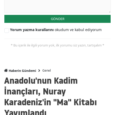
GÖNDER
Yorum yazma kurallarını
okudum ve kabul ediyorum
* Bu içerik ile ilgili yorum yok, ilk yorumu siz yazın, tartışalım *
Genel
Haberin Gündemi
Anadolu'nun Kadim
İnançları, Nuray
Karadeniz'in "Ma" Kitabı
Yayımlandı