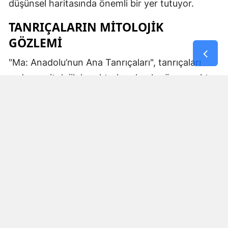
düşünsel haritasında önemli bir yer tutuyor.
TANRIÇALARIN MITOLOJIK
GÖZLEMI
"Ma: Anadolu’nun Ana Tanrıçaları", tanrıçaları
sadece mitolojik karakterler olarak görmemekte.
Kibele’nin sağladığı bereket, Artemis’in ışığı,
Demeter’in yeraltı ritüelleri ve Gaia’nın yerküresi
saran etkisi; bu kitabın çerçevesinde toplumların
ruhsal ve kültürel gelişimlerini şekillendiren
unsurlar olarak ele alınıyor. Bu yaklaşım,
okuyucuya Anadolu’nun derin köklerine dair çok
yönlü bir bakış açısı kazandırıyor ve bu
tanrıçaların ruhsal kodlarının nasıl evrildiğini
anlamalarına yardımcı oluyor.