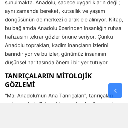
sunulmakta. Anadolu, sadece uygarlıkların değil;
aynı zamanda bereket, kutsallık ve yaşam
döngüsünün de merkezi olarak ele alınıyor. Kitap,
bu bağlamda Anadolu üzerinden insanlığın ruhsal
hafızasını tekrar gözler önüne seriyor. Çünkü
Anadolu toprakları, kadim inançların izlerini
barındırıyor ve bu izler, günümüz insanının
düşünsel haritasında önemli bir yer tutuyor.
TANRIÇALARIN MITOLOJIK
GÖZLEMI
"Ma: Anadolu’nun Ana Tanrıçaları", tanrıçaları
sadece mitolojik karakterler olarak görmemekte.
Kibele’nin sağladığı bereket, Artemis’in ışığı,
Demeter’in yeraltı ritüelleri ve Gaia’nın yerküresi