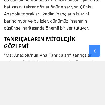
hafızasını tekrar gözler önüne seriyor. Çünkü
Anadolu toprakları, kadim inançların izlerini
barındırıyor ve bu izler, günümüz insanının
düşünsel haritasında önemli bir yer tutuyor.
TANRIÇALARIN MITOLOJIK
GÖZLEMI
"Ma: Anadolu’nun Ana Tanrıçaları", tanrıçaları
sadece mitolojik karakterler olarak görmemekte.
Kibele’nin sağladığı bereket, Artemis’in ışığı,
Demeter’in yeraltı ritüelleri ve Gaia’nın yerküresi
saran etkisi; bu kitabın çerçevesinde toplumların
ruhsal ve kültürel gelişimlerini şekillendiren
unsurlar olarak ele alınıyor. Bu yaklaşım,
okuyucuya Anadolu’nun derin köklerine dair çok