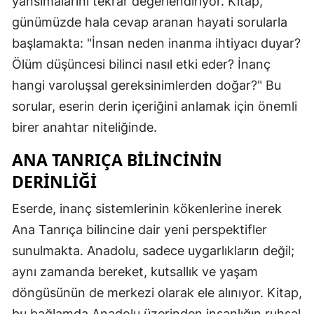
yansımalarını tekrar değerlendiriyor. Kitap,
günümüzde hala cevap aranan hayati sorularla
başlamakta: "İnsan neden inanma ihtiyacı duyar?
Ölüm düşüncesi bilinci nasıl etki eder? İnanç
hangi varoluşsal gereksinimlerden doğar?" Bu
sorular, eserin derin içeriğini anlamak için önemli
birer anahtar niteliğinde.
ANA TANRIÇA BILINCININ
DERINLIĞI
Eserde, inanç sistemlerinin kökenlerine inerek
Ana Tanrıça bilincine dair yeni perspektifler
sunulmakta. Anadolu, sadece uygarlıkların değil;
aynı zamanda bereket, kutsallık ve yaşam
döngüsünün de merkezi olarak ele alınıyor. Kitap,
bu bağlamda Anadolu üzerinden insanlığın ruhsal