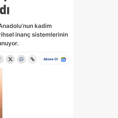
dı
, Anadolu’nun kadim
rihsel inanç sistemlerinin
unuyor.
Abone Ol