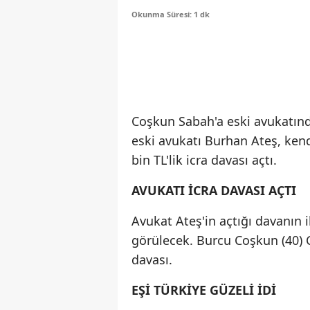
Okunma Süresi: 1 dk
Coşkun Sabah'a eski avukatında
eski avukatı Burhan Ateş, ken
bin TL'lik icra davası açtı.
AVUKATI İCRA DAVASI AÇTI
Avukat Ateş'in açtığı davanın
görülecek. Burcu Coşkun (40) C
davası.
EŞİ TÜRKİYE GÜZELİ İDİ