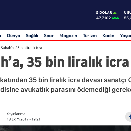
DOLAR
E
47,7102
55,
%0.17
m
Dünya
Sağlık
Spor
Magazin
Turizm
Kadın
Yaş
Sabah’a, 35 bin liralık icra
a, 35 bin liralık icra
atından 35 bin liralık icra davası sanatçı
disine avukatlık parasını ödemediği gerekçe
Yayınlanma
18 Ekim 2017 - 19:21