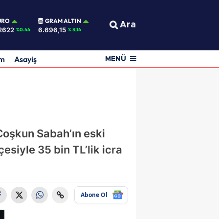
URO
GRAM ALTIN
Ara
2622
6.696,15
%0.44
% 3,14
am
Asayiş
MENÜ
 Coşkun Sabah’ın eski
siyle 35 bin TL’lik icra
Abone Ol