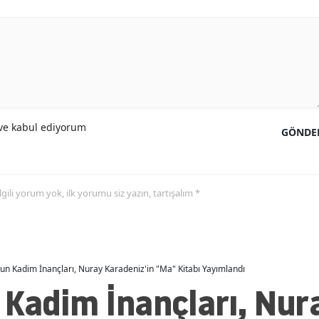
e kabul ediyorum
GÖNDE
 ilgili yorum yok, ilk yorumu siz yazın, tartışalım *
un Kadim İnançları, Nuray Karadeniz'in "Ma" Kitabı Yayımlandı
 Kadim İnançları, Nur