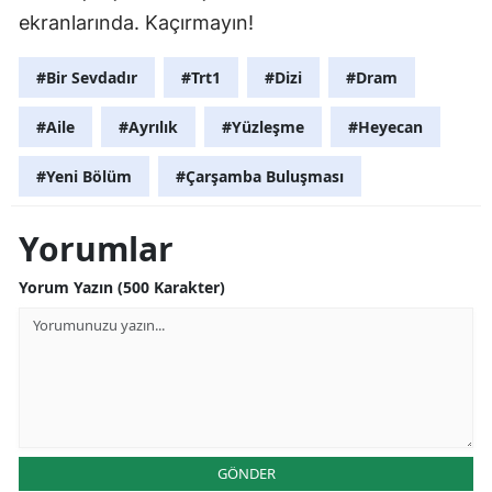
ekranlarında. Kaçırmayın!
#Bir Sevdadır
#Trt1
#Dizi
#Dram
#Aile
#Ayrılık
#Yüzleşme
#Heyecan
#Yeni Bölüm
#Çarşamba Buluşması
Yorumlar
Yorum Yazın (500 Karakter)
GÖNDER