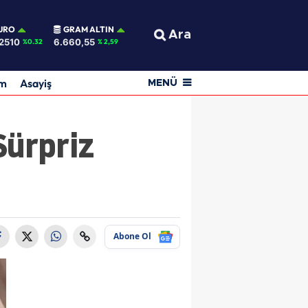
URO
GRAM ALTIN
Ara
2510
6.660,55
%0.32
% 2,59
am
Asayiş
MENÜ
Sürpriz
Abone Ol