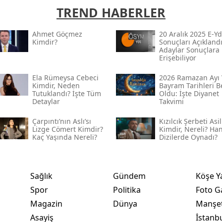
TREND HABERLER
Ahmet Göçmez
20 Aralık 2025 E-Yd
Kimdir?
Sonuçları Açıklandı
Adaylar Sonuçlara
Erişebiliyor
Ela Rümeysa Cebeci
2026 Ramazan Ayı 
Kimdir, Neden
Bayram Tarihleri Be
Tutuklandı? İşte Tüm
Oldu: İşte Diyanet
Detaylar
Takvimi
Çarpıntı’nın Aslı’sı
Kızılcık Şerbeti Asil
Lizge Cömert Kimdir?
Kimdir, Nereli? Ha
Kaç Yaşında Nereli?
Dizilerde Oynadı?
Sağlık
Gündem
Köşe Y
Spor
Politika
Foto Ga
Magazin
Dünya
Manşet
Asayiş
İstanb