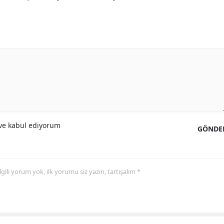
e kabul ediyorum
GÖNDE
 ilgili yorum yok, ilk yorumu siz yazın, tartışalım *