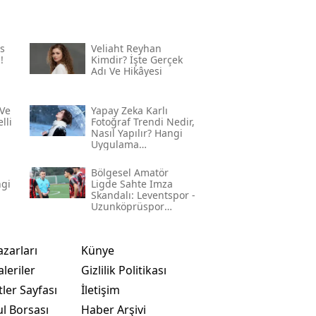
s
Veliaht Reyhan
!
Kimdir? İşte Gerçek
Adı Ve Hikâyesi
Ve
Yapay Zeka Karlı
lli
Fotoğraf Trendi Nedir,
Nasıl Yapılır? Hangi
Uygulama
Kullanılıyor? İşte
Adım Adım Rehber
Bölgesel Amatör
ngi
Ligde Sahte Imza
Skandalı: Leventspor -
Uzunköprüspor
Maçında Neler
Yaşandı?
azarları
Künye
leriler
Gizlilik Politikası
ler Sayfası
İletişim
ul Borsası
Haber Arşivi