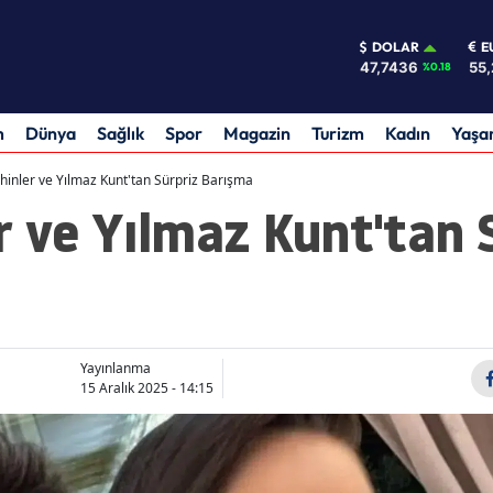
DOLAR
E
47,7436
55,
%0.18
m
Dünya
Sağlık
Spor
Magazin
Turizm
Kadın
Yaş
hinler ve Yılmaz Kunt'tan Sürpriz Barışma
r ve Yılmaz Kunt'tan 
Yayınlanma
15 Aralık 2025 - 14:15