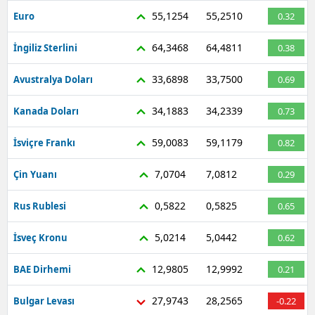
55,1254
55,2510
Euro
0.32
64,3468
64,4811
İngiliz Sterlini
0.38
33,6898
33,7500
Avustralya Doları
0.69
34,1883
34,2339
Kanada Doları
0.73
59,0083
59,1179
İsviçre Frankı
0.82
7,0704
7,0812
Çin Yuanı
0.29
0,5822
0,5825
Rus Rublesi
0.65
5,0214
5,0442
İsveç Kronu
0.62
12,9805
12,9992
BAE Dirhemi
0.21
27,9743
28,2565
Bulgar Levası
-0.22