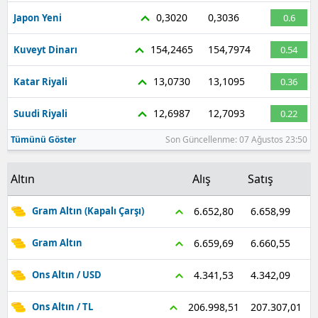
0,3020
0,3036
Japon Yeni
0.6
154,2465
154,7974
Kuveyt Dinarı
0.54
13,0730
13,1095
Katar Riyali
0.36
12,6987
12,7093
Suudi Riyali
0.22
Tümünü Göster
Son Güncellenme: 07 Ağustos 23:50
Altın
Alış
Satış
6.658,99
6.652,80
Gram Altın (Kapalı Çarşı)
6.660,55
6.659,69
Gram Altın
4.342,09
4.341,53
Ons Altın / USD
207.307,01
206.998,51
Ons Altın / TL