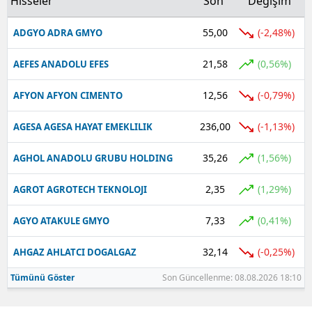
Hisseler
Son
Değişim
55,00
(-2,48%)
ADGYO ADRA GMYO
21,58
(0,56%)
AEFES ANADOLU EFES
12,56
(-0,79%)
AFYON AFYON CIMENTO
236,00
(-1,13%)
AGESA AGESA HAYAT EMEKLILIK
35,26
(1,56%)
AGHOL ANADOLU GRUBU HOLDING
2,35
(1,29%)
AGROT AGROTECH TEKNOLOJI
7,33
(0,41%)
AGYO ATAKULE GMYO
32,14
(-0,25%)
AHGAZ AHLATCI DOGALGAZ
Tümünü Göster
Son Güncellenme: 08.08.2026 18:10