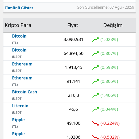
Son Güncellenme: 07 Ağu - 23:59
Tümünü Göster
Kripto Para
Fiyat
Değişim
Bitcoin
3.090.931
(1.028%)
(TL)
Bitcoin
64.894,50
(0.807%)
(USDT)
Ethereum
1.913,45
(0.598%)
(USDT)
Ethereum
91.141
(0.805%)
(TL)
Bitcoin Cash
216,3
(1.406%)
(USDT)
Litecoin
45,6
(0.044%)
(USDT)
Ripple
49,100
(-0.224%)
(TL)
Ripple
1,0306
(-0.502%)