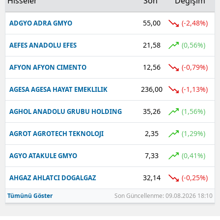
Hisseler
Son
Değişim
55,00
(-2,48%)
ADGYO ADRA GMYO
21,58
(0,56%)
AEFES ANADOLU EFES
12,56
(-0,79%)
AFYON AFYON CIMENTO
236,00
(-1,13%)
AGESA AGESA HAYAT EMEKLILIK
35,26
(1,56%)
AGHOL ANADOLU GRUBU HOLDING
2,35
(1,29%)
AGROT AGROTECH TEKNOLOJI
7,33
(0,41%)
AGYO ATAKULE GMYO
32,14
(-0,25%)
AHGAZ AHLATCI DOGALGAZ
Tümünü Göster
Son Güncellenme: 09.08.2026 18:10