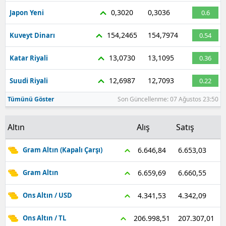
0,3020
0,3036
Japon Yeni
0.6
154,2465
154,7974
Kuveyt Dinarı
0.54
13,0730
13,1095
Katar Riyali
0.36
12,6987
12,7093
Suudi Riyali
0.22
Tümünü Göster
Son Güncellenme: 07 Ağustos 23:50
Altın
Alış
Satış
6.653,03
6.646,84
Gram Altın (Kapalı Çarşı)
6.660,55
6.659,69
Gram Altın
4.342,09
4.341,53
Ons Altın / USD
207.307,01
206.998,51
Ons Altın / TL