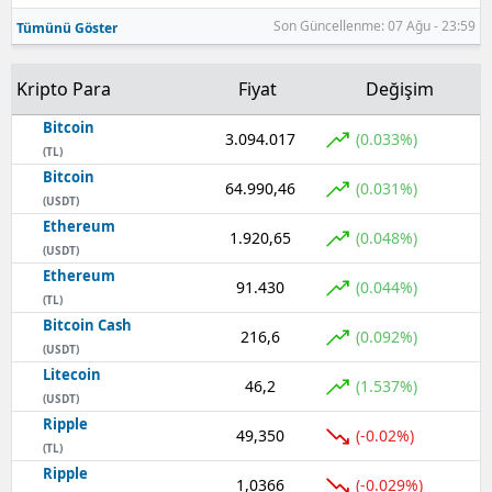
Son Güncellenme: 07 Ağu - 23:59
Tümünü Göster
Kripto Para
Fiyat
Değişim
Bitcoin
3.094.017
(0.033%)
(TL)
Bitcoin
64.990,46
(0.031%)
(USDT)
Ethereum
1.920,65
(0.048%)
(USDT)
Ethereum
91.430
(0.044%)
(TL)
Bitcoin Cash
216,6
(0.092%)
(USDT)
Litecoin
46,2
(1.537%)
(USDT)
Ripple
49,350
(-0.02%)
(TL)
Ripple
1,0366
(-0.029%)