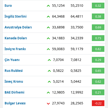
55,1254
55,2510
Euro
0.32
64,3468
64,4811
İngiliz Sterlini
0.38
33,6898
33,7500
Avustralya Doları
0.69
34,1883
34,2339
Kanada Doları
0.73
59,0083
59,1179
İsviçre Frankı
0.82
7,0704
7,0812
Çin Yuanı
0.29
0,5822
0,5825
Rus Rublesi
0.65
5,0214
5,0442
İsveç Kronu
0.62
12,9805
12,9992
BAE Dirhemi
0.21
27,9743
28,2565
Bulgar Levası
-0.22