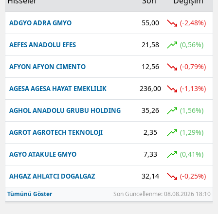
Hisseler
Son
Değişim
55,00
(-2,48%)
ADGYO ADRA GMYO
21,58
(0,56%)
AEFES ANADOLU EFES
12,56
(-0,79%)
AFYON AFYON CIMENTO
236,00
(-1,13%)
AGESA AGESA HAYAT EMEKLILIK
35,26
(1,56%)
AGHOL ANADOLU GRUBU HOLDING
2,35
(1,29%)
AGROT AGROTECH TEKNOLOJI
7,33
(0,41%)
AGYO ATAKULE GMYO
32,14
(-0,25%)
AHGAZ AHLATCI DOGALGAZ
Tümünü Göster
Son Güncellenme: 08.08.2026 18:10