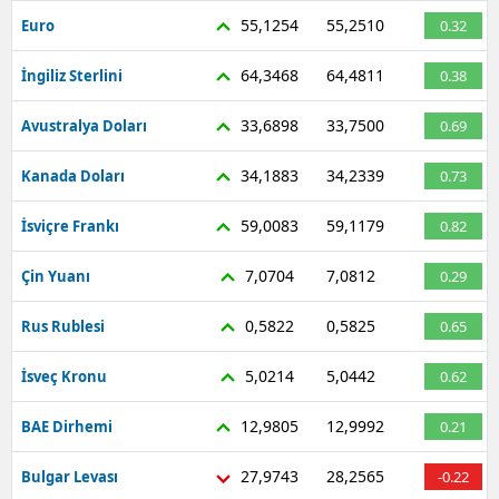
55,1254
55,2510
Euro
0.32
64,3468
64,4811
İngiliz Sterlini
0.38
33,6898
33,7500
Avustralya Doları
0.69
34,1883
34,2339
Kanada Doları
0.73
59,0083
59,1179
İsviçre Frankı
0.82
7,0704
7,0812
Çin Yuanı
0.29
0,5822
0,5825
Rus Rublesi
0.65
5,0214
5,0442
İsveç Kronu
0.62
12,9805
12,9992
BAE Dirhemi
0.21
27,9743
28,2565
Bulgar Levası
-0.22