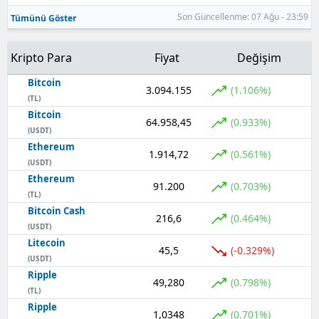
Son Güncellenme: 07 Ağu - 23:59
Tümünü Göster
Kripto Para
Fiyat
Değişim
Bitcoin
3.094.155
(1.106%)
(TL)
Bitcoin
64.958,45
(0.933%)
(USDT)
Ethereum
1.914,72
(0.561%)
(USDT)
Ethereum
91.200
(0.703%)
(TL)
Bitcoin Cash
216,6
(0.464%)
(USDT)
Litecoin
45,5
(-0.329%)
(USDT)
Ripple
49,280
(0.798%)
(TL)
Ripple
1,0348
(0.701%)