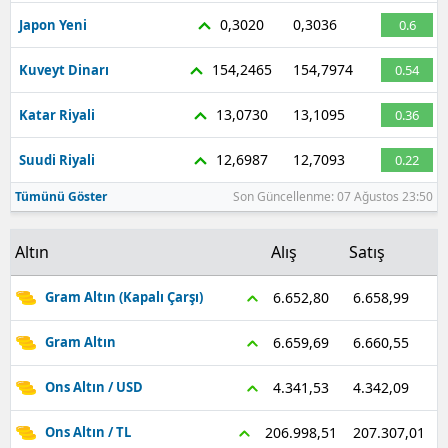
0,3020
0,3036
Japon Yeni
0.6
154,2465
154,7974
Kuveyt Dinarı
0.54
13,0730
13,1095
Katar Riyali
0.36
12,6987
12,7093
Suudi Riyali
0.22
Tümünü Göster
Son Güncellenme: 07 Ağustos 23:50
Altın
Alış
Satış
6.658,99
6.652,80
Gram Altın (Kapalı Çarşı)
6.660,55
6.659,69
Gram Altın
4.342,09
4.341,53
Ons Altın / USD
207.307,01
206.998,51
Ons Altın / TL