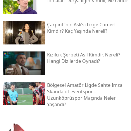
İddialar: Derya İlgin Kimdir, Ne Oldu?
Çarpıntı’nın Aslı’sı Lizge Cömert
Kimdir? Kaç Yaşında Nereli?
Kızılcık Şerbeti Asil Kimdir, Nereli?
Hangi Dizilerde Oynadı?
Bölgesel Amatör Ligde Sahte Imza
Skandalı: Leventspor -
Uzunköprüspor Maçında Neler
Yaşandı?