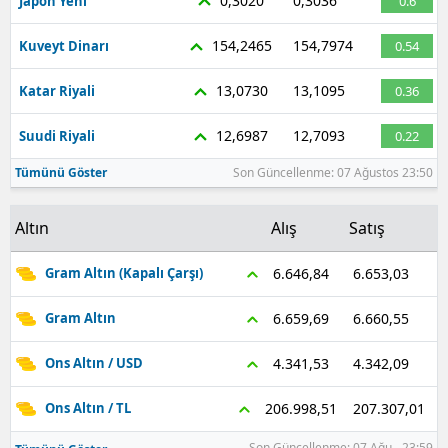
0,3020
0,3036
Japon Yeni
0.6
154,2465
154,7974
Kuveyt Dinarı
0.54
13,0730
13,1095
Katar Riyali
0.36
12,6987
12,7093
Suudi Riyali
0.22
Tümünü Göster
Son Güncellenme: 07 Ağustos 23:50
Altın
Alış
Satış
6.653,03
6.646,84
Gram Altın (Kapalı Çarşı)
6.660,55
6.659,69
Gram Altın
4.342,09
4.341,53
Ons Altın / USD
207.307,01
206.998,51
Ons Altın / TL
Son Güncellenme: 07 Ağu - 23:59