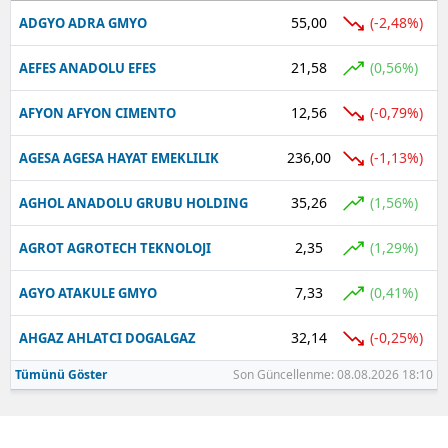
55,00
(-2,48%)
ADGYO ADRA GMYO
21,58
(0,56%)
AEFES ANADOLU EFES
12,56
(-0,79%)
AFYON AFYON CIMENTO
236,00
(-1,13%)
AGESA AGESA HAYAT EMEKLILIK
35,26
(1,56%)
AGHOL ANADOLU GRUBU HOLDING
2,35
(1,29%)
AGROT AGROTECH TEKNOLOJI
7,33
(0,41%)
AGYO ATAKULE GMYO
32,14
(-0,25%)
AHGAZ AHLATCI DOGALGAZ
Tümünü Göster
Son Güncellenme: 08.08.2026 18:10