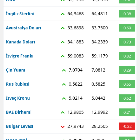
64,3468
64,4811
İngiliz Sterlini
0.38
33,6898
33,7500
Avustralya Doları
0.69
34,1883
34,2339
Kanada Doları
0.73
59,0083
59,1179
İsviçre Frankı
0.82
7,0704
7,0812
Çin Yuanı
0.29
0,5822
0,5825
Rus Rublesi
0.65
5,0214
5,0442
İsveç Kronu
0.62
12,9805
12,9992
BAE Dirhemi
0.21
27,9743
28,2565
Bulgar Levası
-0.22