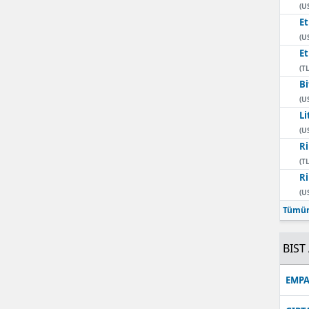
(U
E
(U
E
(TL
Bi
(U
Li
(U
Ri
(TL
Ri
(U
Tümün
BIST 
EMPA