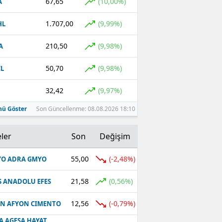
67,65
(10,00%)
A
1.707,00
(9,99%)
HL
210,50
(9,98%)
A
50,70
(9,98%)
L
32,42
(9,97%)
ü Göster
Son Güncellenme: 08.08.2026 18:10
ler
Son
Değişim
55,00
(-2,48%)
O ADRA GMYO
21,58
(0,56%)
S ANADOLU EFES
12,56
(-0,79%)
N AFYON CIMENTO
A AGESA HAYAT