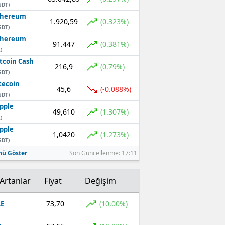
SDT)
thereum
1.920,59
(0.323%)
SDT)
thereum
91.447
(0.381%)
)
tcoin Cash
216,9
(0.79%)
SDT)
tecoin
45,6
(-0.088%)
SDT)
pple
49,610
(1.307%)
)
pple
1,0420
(1.273%)
SDT)
ü Göster
Son Güncellenme: 17:11
Artanlar
Fiyat
Değişim
73,70
(10,00%)
E