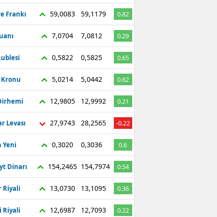
59,0083
59,1179
re Frankı
0.82
7,0704
7,0812
Yuanı
0.29
0,5822
0,5825
ublesi
0.65
5,0214
5,0442
ç Kronu
0.62
12,9805
12,9992
Dirhemi
0.21
27,9743
28,2565
r Levası
-0.22
0,3020
0,3036
 Yeni
0.6
154,2465
154,7974
yt Dinarı
0.54
13,0730
13,1095
 Riyali
0.36
12,6987
12,7093
 Riyali
0.22