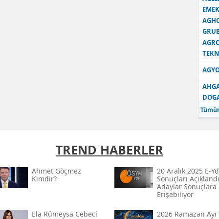
EMEK
AGH
GRU
AGRO
TEKN
AGYO
AHGA
DOG
Tümün
TREND HABERLER
Ahmet Göçmez
20 Aralık 2025 E-Yd
Kimdir?
Sonuçları Açıklandı
Adaylar Sonuçlara
Erişebiliyor
Ela Rümeysa Cebeci
2026 Ramazan Ayı 