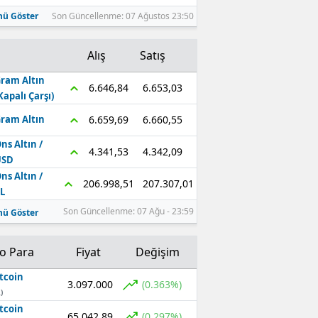
ü Göster
Son Güncellenme: 07 Ağustos 23:50
Alış
Satış
ram Altın
6.653,03
6.646,84
Kapalı Çarşı)
6.660,55
6.659,69
ram Altın
ns Altın /
4.342,09
4.341,53
USD
ns Altın /
207.307,01
206.998,51
L
Son Güncellenme: 07 Ağu - 23:59
ü Göster
to Para
Fiyat
Değişim
tcoin
3.097.000
(0.363%)
)
tcoin
65.042,89
(0.297%)