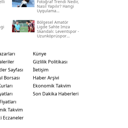
lli
Fotoğraf Trendi Nedir,
Nasıl Yapılır? Hangi
Uygulama
Kullanılıyor? İşte
Adım Adım Rehber
Bölgesel Amatör
ngi
Ligde Sahte Imza
Skandalı: Leventspor -
Uzunköprüspor
Maçında Neler
Yaşandı?
azarları
Künye
leriler
Gizlilik Politikası
ler Sayfası
İletişim
ul Borsası
Haber Arşivi
urları
Ekonomik Takvim
yatları
Son Dakika Haberleri
Fiyatları
mik Takvim
i Eczaneler