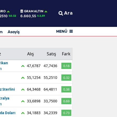
URO
GRAM ALTIN
Ara
2510
6.660,55
%0.32
% 2,59
am
Asayiş
MENÜ
z
Alış
Satış
Fark
ikan
47,6787
47,7436
0.18
ı
55,1254
55,2510
0.32
64,3468
64,4811
z Sterlini
0.38
tralya
33,6898
33,7500
0.69
ı
34,1883
34,2339
da Doları
0.73