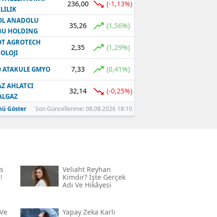
236,00
(-1,13%)
LILIK
OL ANADOLU
35,26
(1,56%)
BU HOLDING
T AGROTECH
2,35
(1,29%)
OLOJI
7,33
(0,41%)
 ATAKULE GMYO
Z AHLATCI
32,14
(-0,25%)
ALGAZ
ü Göster
Son Güncellenme: 08.08.2026 18:10
s
Veliaht Reyhan
!
Kimdir? İşte Gerçek
Adı Ve Hikâyesi
Ve
Yapay Zeka Karlı