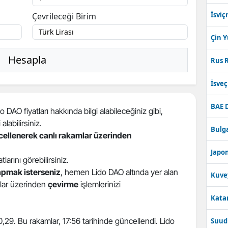
İsviç
Çevrileceği Birim
Çin 
Hesapla
Rus R
İsve
BAE 
 DAO fiyatları hakkında bilgi alabileceğiniz gibi,
 alabilirsiniz.
Bulga
ncellenerek canlı rakamlar üzerinden
Japon
atlarını görebilirsiniz.
apmak isterseniz
, hemen Lido DAO altında yer alan
Kuve
atlar üzerinden
çevirme
işlemlerinizi
Katar
 0,29. Bu rakamlar, 17:56 tarihinde güncellendi. Lido
Suudi