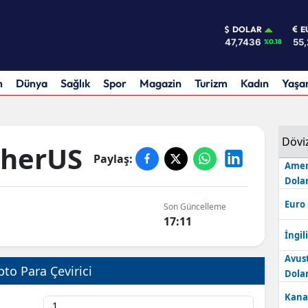
DOLAR
E
47,7436
55,
%0.18
m
Dünya
Sağlık
Spor
Magazin
Turizm
Kadın
Yaş
Dövi
therUS
Paylaş:
Amer
Dolar
Euro
Son Güncelleme
9
17:11
İngili
Avus
pto Para Çevirici
Dolar
Kana