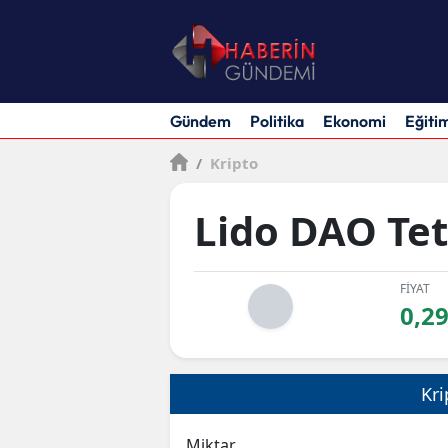
Gündem
Politika
Ekonomi
Eğiti
/
Kripto
Lido DAO Te
FİYAT
0,2
Kri
Miktar