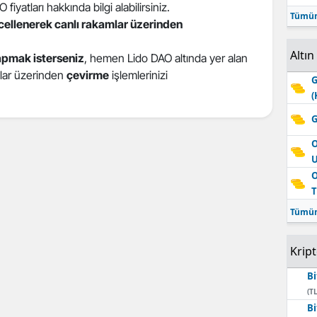
iyatları hakkında bilgi alabilirsiniz.
Tümün
ncellenerek canlı rakamlar üzerinden
Altın
apmak isterseniz
, hemen Lido DAO altında yer alan
atlar üzerinden
çevirme
işlemlerinizi
G
(
G
O
O
T
Tümün
Krip
Bi
(TL
Bi