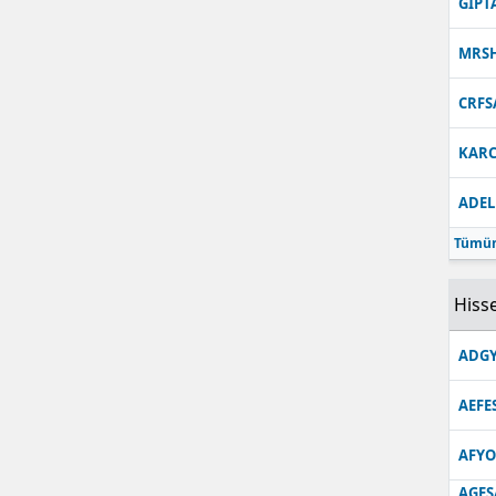
GIPT
MRS
CRFS
KARC
ADEL
Tümün
Hisse
ADGY
AEFE
AFYO
AGES