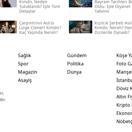
Kimdir, Neden
Bayram Tarihleri Be
Tutuklandı? İşte Tüm
Oldu: İşte Diyanet
Detaylar
Takvimi
Çarpıntı’nın Aslı’sı
Kızılcık Şerbeti Asil
Lizge Cömert Kimdir?
Kimdir, Nereli? Ha
Kaç Yaşında Nereli?
Dizilerde Oynadı?
Sağlık
Gündem
Köşe Y
Spor
Politika
Foto Ga
Magazin
Dünya
Manşet
Asayiş
İstanb
Döviz K
er,
Altın Fi
dır.
Kripto 
Ekono
Nöbetç