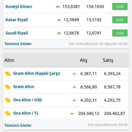
153,6381
154,1630
Kuveyt Dinarı
0.06
12,5849
13,5192
Katar Riyali
0.03
12,6678
12,6741
Suudi Riyali
0.04
Tümünü Göster
Son Güncellenme: 06 Ağustos 04:30
Altın
Alış
Satış
6.393,24
6.387,11
Gram Altın (Kapalı Çarşı)
6.567,78
6.566,80
Gram Altın
4.292,75
4.292,11
Ons Altın / USD
204.462,87
204.340,12
Ons Altın / TL
Son Güncellenme: 04:39
Tümünü Göster