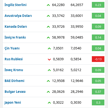
64,2280
64,2657
İngiliz Sterlini
0.23
33,5742
33,6001
Avustralya Doları
0.04
33,9726
33,9950
Kanada Doları
0.09
58,9978
59,0485
İsviçre Frankı
0.14
7,0501
7,0540
Çin Yuanı
0.04
0,5839
0,5854
Rus Rublesi
-0.13
5,0162
5,0212
İsveç Kronu
0.09
12,9508
12,9646
BAE Dirhemi
0.05
28,0626
28,2946
Bulgar Levası
0.37
0,3022
0,3030
Japon Yeni
0.3