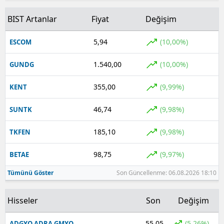
BIST Artanlar
Fiyat
Değişim
5,94
(10,00%)
ESCOM
1.540,00
(10,00%)
GUNDG
355,00
(9,99%)
KENT
46,74
(9,98%)
SUNTK
185,10
(9,98%)
TKFEN
98,75
(9,97%)
BETAE
Tümünü Göster
Son Güncellenme: 06.08.2026 18:10
Hisseler
Son
Değişim
55,05
(5,26%)
ADGYO ADRA GMYO