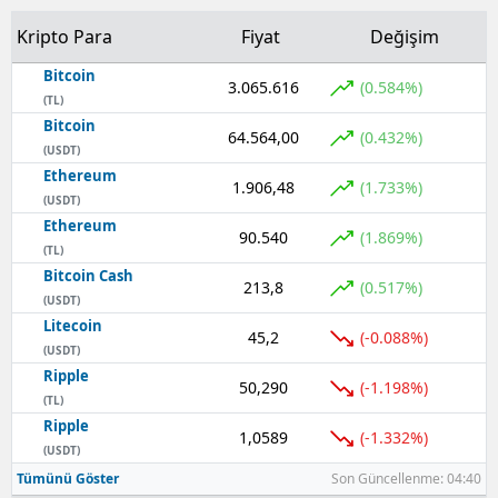
Kripto Para
Fiyat
Değişim
Bitcoin
3.065.616
(0.584%)
(TL)
Bitcoin
64.564,00
(0.432%)
(USDT)
Ethereum
1.906,48
(1.733%)
(USDT)
Ethereum
90.540
(1.869%)
(TL)
Bitcoin Cash
213,8
(0.517%)
(USDT)
Litecoin
45,2
(-0.088%)
(USDT)
Ripple
50,290
(-1.198%)
(TL)
Ripple
1,0589
(-1.332%)
(USDT)
Tümünü Göster
Son Güncellenme: 04:40