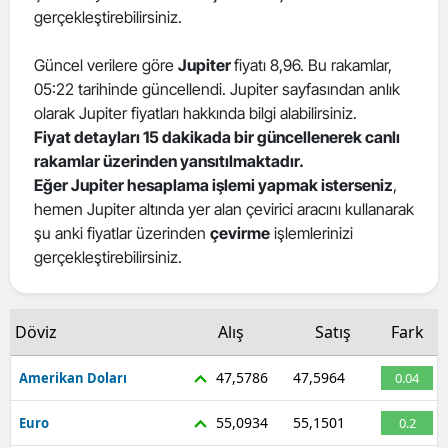
gerçekleştirebilirsiniz.
Güncel verilere göre
Jupiter
fiyatı 8,96. Bu rakamlar,
05:22 tarihinde güncellendi. Jupiter sayfasından anlık
olarak Jupiter fiyatları hakkında bilgi alabilirsiniz.
Fiyat detayları 15 dakikada bir güncellenerek canlı
rakamlar üzerinden yansıtılmaktadır.
Eğer Jupiter hesaplama işlemi yapmak isterseniz
,
hemen Jupiter altında yer alan çevirici aracını kullanarak
şu anki fiyatlar üzerinden
çevirme
işlemlerinizi
gerçekleştirebilirsiniz.
Döviz
Alış
Satış
Fark
47,5786
47,5964
Amerikan Doları
0.04
55,0934
55,1501
Euro
0.2