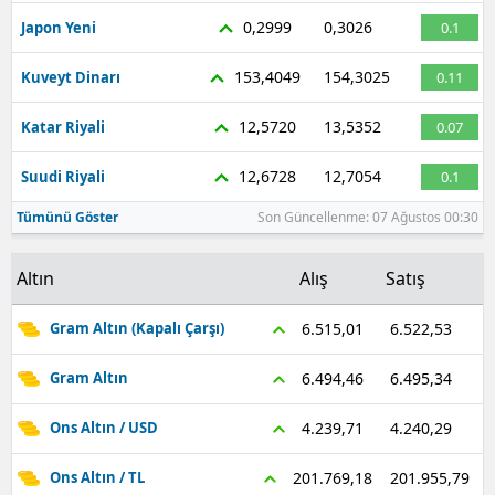
0,2999
0,3026
Japon Yeni
0.1
153,4049
154,3025
Kuveyt Dinarı
0.11
12,5720
13,5352
Katar Riyali
0.07
12,6728
12,7054
Suudi Riyali
0.1
Tümünü Göster
Son Güncellenme: 07 Ağustos 00:30
Altın
Alış
Satış
6.522,53
6.515,01
Gram Altın (Kapalı Çarşı)
6.495,34
6.494,46
Gram Altın
4.240,29
4.239,71
Ons Altın / USD
201.955,79
201.769,18
Ons Altın / TL