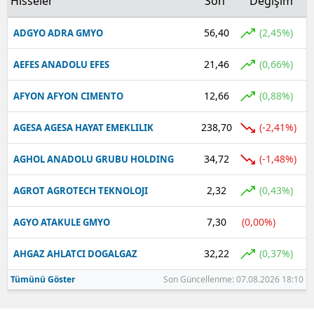
Hisseler
Son
Değişim
56,40
(2,45%)
ADGYO ADRA GMYO
21,46
(0,66%)
AEFES ANADOLU EFES
12,66
(0,88%)
AFYON AFYON CIMENTO
238,70
(-2,41%)
AGESA AGESA HAYAT EMEKLILIK
34,72
(-1,48%)
AGHOL ANADOLU GRUBU HOLDING
2,32
(0,43%)
AGROT AGROTECH TEKNOLOJI
7,30
(0,00%)
AGYO ATAKULE GMYO
32,22
(0,37%)
AHGAZ AHLATCI DOGALGAZ
Tümünü Göster
Son Güncellenme: 07.08.2026 18:10