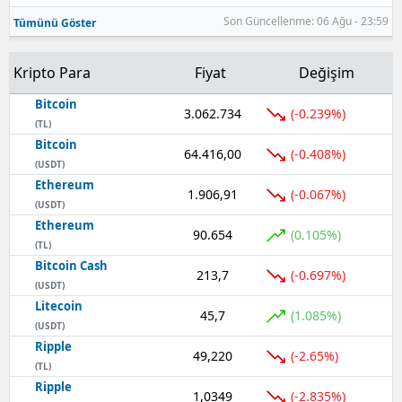
Son Güncellenme: 06 Ağu - 23:59
Tümünü Göster
Kripto Para
Fiyat
Değişim
Bitcoin
3.062.734
(-0.239%)
(TL)
Bitcoin
64.416,00
(-0.408%)
(USDT)
Ethereum
1.906,91
(-0.067%)
(USDT)
Ethereum
90.654
(0.105%)
(TL)
Bitcoin Cash
213,7
(-0.697%)
(USDT)
Litecoin
45,7
(1.085%)
(USDT)
Ripple
49,220
(-2.65%)
(TL)
Ripple
1,0349
(-2.835%)