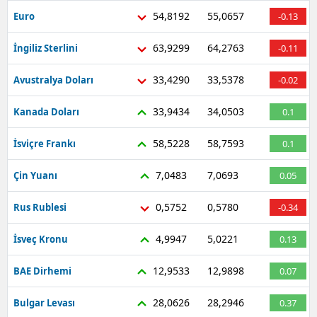
54,8192
55,0657
Euro
-0.13
63,9299
64,2763
İngiliz Sterlini
-0.11
33,4290
33,5378
Avustralya Doları
-0.02
33,9434
34,0503
Kanada Doları
0.1
58,5228
58,7593
İsviçre Frankı
0.1
7,0483
7,0693
Çin Yuanı
0.05
0,5752
0,5780
Rus Rublesi
-0.34
4,9947
5,0221
İsveç Kronu
0.13
12,9533
12,9898
BAE Dirhemi
0.07
28,0626
28,2946
Bulgar Levası
0.37