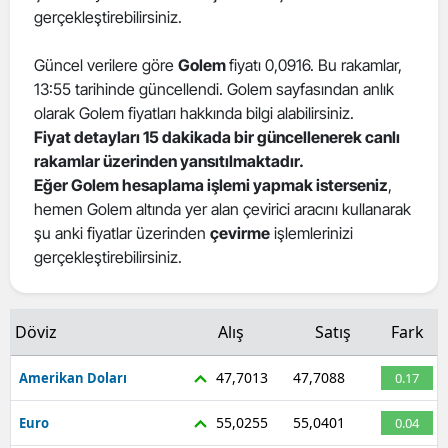
gerçekleştirebilirsiniz.
Güncel verilere göre
Golem
fiyatı 0,0916. Bu rakamlar,
13:55 tarihinde güncellendi. Golem sayfasından anlık
olarak Golem fiyatları hakkında bilgi alabilirsiniz.
Fiyat detayları 15 dakikada bir güncellenerek canlı
rakamlar üzerinden yansıtılmaktadır.
Eğer Golem hesaplama işlemi yapmak isterseniz
,
hemen Golem altında yer alan çevirici aracını kullanarak
şu anki fiyatlar üzerinden
çevirme
işlemlerinizi
gerçekleştirebilirsiniz.
Döviz
Alış
Satış
Fark
47,7013
47,7088
Amerikan Doları
0.17
55,0255
55,0401
Euro
0.04