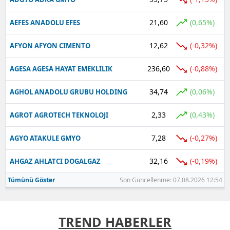
21,60
(0,65%)
AEFES ANADOLU EFES
12,62
(-0,32%)
AFYON AFYON CIMENTO
236,60
(-0,88%)
AGESA AGESA HAYAT EMEKLILIK
34,74
(0,06%)
AGHOL ANADOLU GRUBU HOLDING
2,33
(0,43%)
AGROT AGROTECH TEKNOLOJI
7,28
(-0,27%)
AGYO ATAKULE GMYO
32,16
(-0,19%)
AHGAZ AHLATCI DOGALGAZ
Tümünü Göster
Son Güncellenme: 07.08.2026 12:54
TREND HABERLER