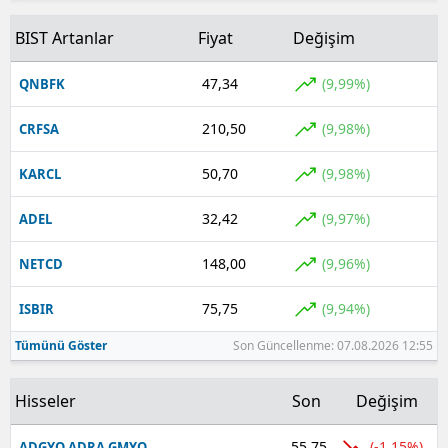
BIST Artanlar
Fiyat
Değişim
47,34
(9,99%)
QNBFK
210,50
(9,98%)
CRFSA
50,70
(9,98%)
KARCL
32,42
(9,97%)
ADEL
148,00
(9,96%)
NETCD
75,75
(9,94%)
ISBIR
Tümünü Göster
Son Güncellenme: 07.08.2026 12:55
Hisseler
Son
Değişim
55,75
(-1,15%)
ADGYO ADRA GMYO