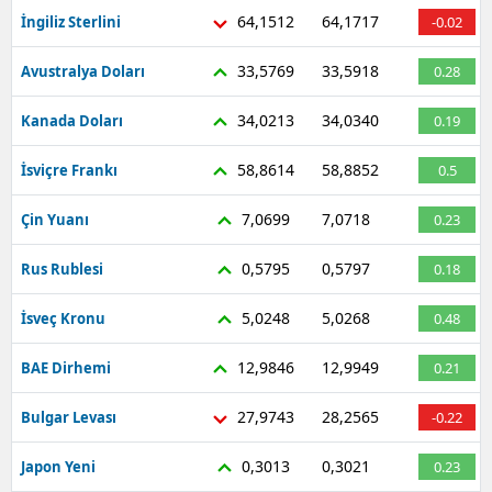
64,1512
64,1717
İngiliz Sterlini
-0.02
33,5769
33,5918
Avustralya Doları
0.28
34,0213
34,0340
Kanada Doları
0.19
58,8614
58,8852
İsviçre Frankı
0.5
7,0699
7,0718
Çin Yuanı
0.23
0,5795
0,5797
Rus Rublesi
0.18
5,0248
5,0268
İsveç Kronu
0.48
12,9846
12,9949
BAE Dirhemi
0.21
27,9743
28,2565
Bulgar Levası
-0.22
0,3013
0,3021
Japon Yeni
0.23