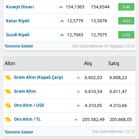
154,1363
154,6544
Kuveyt Dinarı
0.46
12,5779
13,5078
Katar Riyali
-0.01
12,7043
12,7075
Suudi Riyali
0.23
Tümünü Göster
Son Güncellenme: 07 Ağustos 13:10
Altın
Alış
Satış
6.608,22
6.602,03
Gram Altın (Kapalı Çarşı)
6.611,47
6.610,54
Gram Altın
4.310,66
4.310,05
Ons Altın / USD
205.668,05
205.582,49
Ons Altın / TL
Son Güncellenme: 13:13
Tümünü Göster