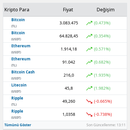
Kripto Para
Fiyat
Değişim
Bitcoin
3.083.475
(0.473%)
(TL)
Bitcoin
64.828,45
(0.354%)
(USDT)
Ethereum
1.914,18
(0.571%)
(USDT)
Ethereum
91.042
(0.682%)
(TL)
Bitcoin Cash
216,0
(1.935%)
(USDT)
Litecoin
45,8
(1.982%)
(USDT)
Ripple
49,260
(-0.665%)
(TL)
Ripple
1,0358
(-0.738%)
(USDT)
Tümünü Göster
Son Güncellenme: 13:11