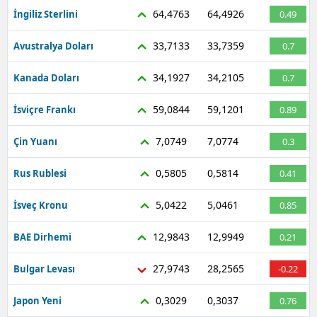
64,4763
64,4926
İngiliz Sterlini
0.49
33,7133
33,7359
Avustralya Doları
0.7
34,1927
34,2105
Kanada Doları
0.7
59,0844
59,1201
İsviçre Frankı
0.89
7,0749
7,0774
Çin Yuanı
0.3
0,5805
0,5814
Rus Rublesi
0.41
5,0422
5,0461
İsveç Kronu
0.85
12,9843
12,9949
BAE Dirhemi
0.21
27,9743
28,2565
Bulgar Levası
-0.22
0,3029
0,3037
Japon Yeni
0.76