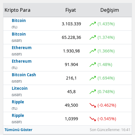
Kripto Para
Fiyat
Değişim
Bitcoin
3.103.339
(1.435%)
(TL)
Bitcoin
65.228,36
(1.374%)
(USDT)
Ethereum
1.930,98
(1.366%)
(USDT)
Ethereum
91.904
(1.48%)
(TL)
Bitcoin Cash
216,1
(1.694%)
(USDT)
Litecoin
45,8
(0.748%)
(USDT)
Ripple
49,500
(-0.462%)
(TL)
Ripple
1,0399
(-0.545%)
(USDT)
Tümünü Göster
Son Güncellenme: 16:41