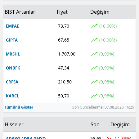
BIST Artanlar
Fiyat
Değişim
73,70
(10,00%)
EMPAE
67,65
(10,00%)
GIPTA
1.707,00
(9,99%)
MRSHL
47,34
(9,99%)
QNBFK
210,50
(9,98%)
CRFSA
50,70
(9,98%)
KARCL
Tümünü Göster
Son Güncellenme: 07.08.2026 16:29
Hisseler
Son
Değişim
55,65
(-1,33%)
ADGYO ADRA GMYO