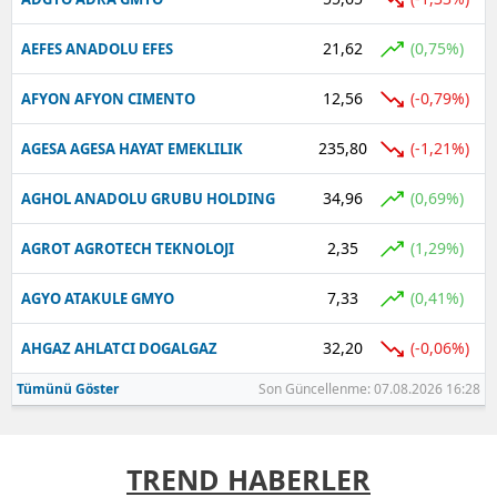
21,62
(0,75%)
AEFES ANADOLU EFES
12,56
(-0,79%)
AFYON AFYON CIMENTO
235,80
(-1,21%)
AGESA AGESA HAYAT EMEKLILIK
34,96
(0,69%)
AGHOL ANADOLU GRUBU HOLDING
2,35
(1,29%)
AGROT AGROTECH TEKNOLOJI
7,33
(0,41%)
AGYO ATAKULE GMYO
32,20
(-0,06%)
AHGAZ AHLATCI DOGALGAZ
Tümünü Göster
Son Güncellenme: 07.08.2026 16:28
TREND HABERLER