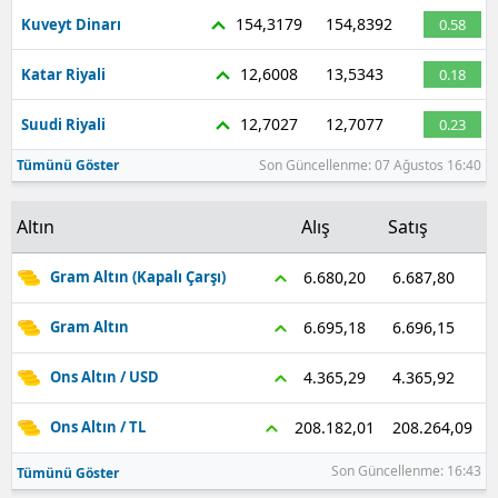
154,3179
154,8392
Kuveyt Dinarı
0.58
12,6008
13,5343
Katar Riyali
0.18
12,7027
12,7077
Suudi Riyali
0.23
Tümünü Göster
Son Güncellenme: 07 Ağustos 16:40
Altın
Alış
Satış
6.687,80
6.680,20
Gram Altın (Kapalı Çarşı)
6.696,15
6.695,18
Gram Altın
4.365,92
4.365,29
Ons Altın / USD
208.264,09
208.182,01
Ons Altın / TL
Son Güncellenme: 16:43
Tümünü Göster