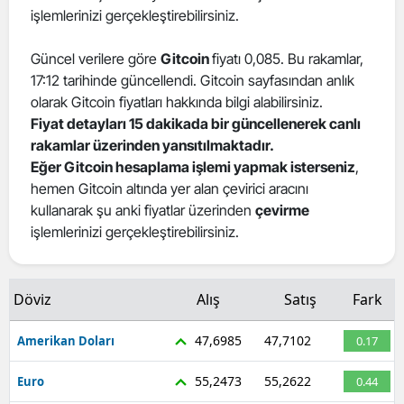
işlemlerinizi gerçekleştirebilirsiniz.
Güncel verilere göre
Gitcoin
fiyatı 0,085. Bu rakamlar,
17:12 tarihinde güncellendi. Gitcoin sayfasından anlık
olarak Gitcoin fiyatları hakkında bilgi alabilirsiniz.
Fiyat detayları 15 dakikada bir güncellenerek canlı
rakamlar üzerinden yansıtılmaktadır.
Eğer Gitcoin hesaplama işlemi yapmak isterseniz
,
hemen Gitcoin altında yer alan çevirici aracını
kullanarak şu anki fiyatlar üzerinden
çevirme
işlemlerinizi gerçekleştirebilirsiniz.
Döviz
Alış
Satış
Fark
47,6985
47,7102
Amerikan Doları
0.17
55,2473
55,2622
Euro
0.44