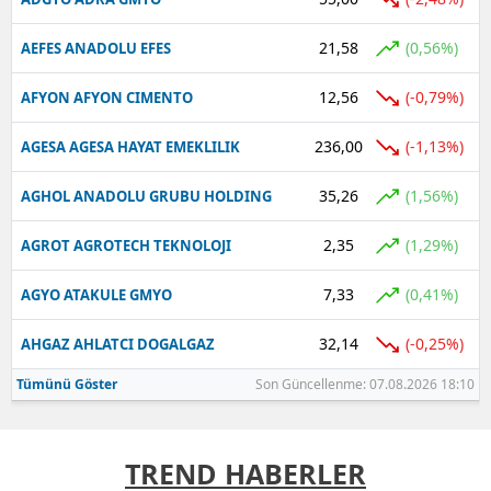
21,58
(0,56%)
AEFES ANADOLU EFES
12,56
(-0,79%)
AFYON AFYON CIMENTO
236,00
(-1,13%)
AGESA AGESA HAYAT EMEKLILIK
35,26
(1,56%)
AGHOL ANADOLU GRUBU HOLDING
2,35
(1,29%)
AGROT AGROTECH TEKNOLOJI
7,33
(0,41%)
AGYO ATAKULE GMYO
32,14
(-0,25%)
AHGAZ AHLATCI DOGALGAZ
Tümünü Göster
Son Güncellenme: 07.08.2026 18:10
TREND HABERLER