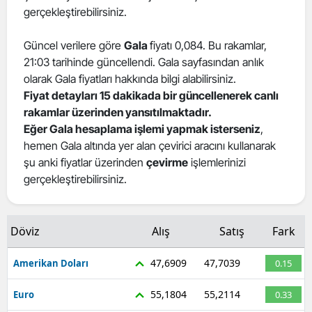
gerçekleştirebilirsiniz.
Güncel verilere göre
Gala
fiyatı 0,084. Bu rakamlar,
21:03 tarihinde güncellendi. Gala sayfasından anlık
olarak Gala fiyatları hakkında bilgi alabilirsiniz.
Fiyat detayları 15 dakikada bir güncellenerek canlı
rakamlar üzerinden yansıtılmaktadır.
Eğer Gala hesaplama işlemi yapmak isterseniz
,
hemen Gala altında yer alan çevirici aracını kullanarak
şu anki fiyatlar üzerinden
çevirme
işlemlerinizi
gerçekleştirebilirsiniz.
Döviz
Alış
Satış
Fark
47,6909
47,7039
Amerikan Doları
0.15
55,1804
55,2114
Euro
0.33