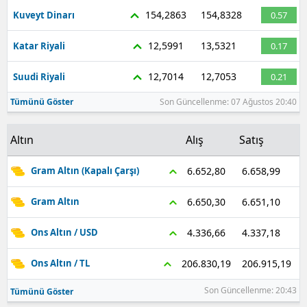
154,2863
154,8328
Kuveyt Dinarı
0.57
12,5991
13,5321
Katar Riyali
0.17
12,7014
12,7053
Suudi Riyali
0.21
Tümünü Göster
Son Güncellenme: 07 Ağustos 20:40
Altın
Alış
Satış
6.658,99
6.652,80
Gram Altın (Kapalı Çarşı)
6.651,10
6.650,30
Gram Altın
4.337,18
4.336,66
Ons Altın / USD
206.915,19
206.830,19
Ons Altın / TL
Son Güncellenme: 20:43
Tümünü Göster