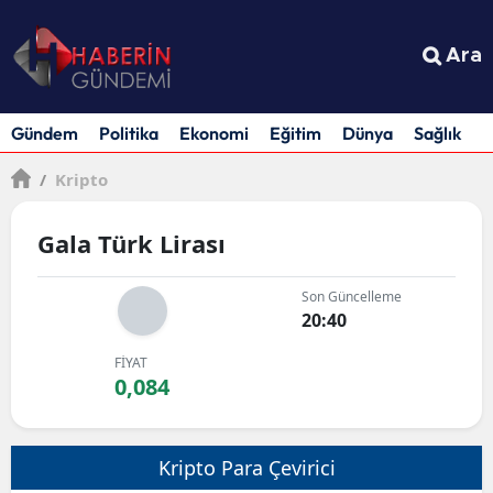
Ara
Gündem
Politika
Ekonomi
Eğitim
Dünya
Sağlık
S
/
Kripto
Gala Türk Lirası
Son Güncelleme
20:40
FİYAT
0,084
Kripto Para Çevirici