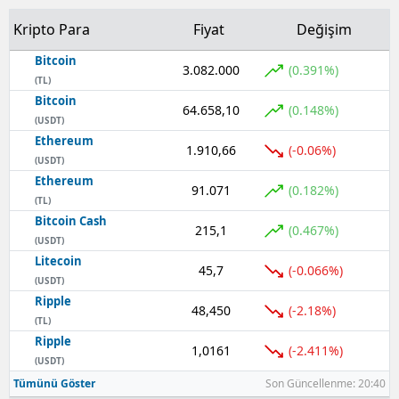
Kripto Para
Fiyat
Değişim
Bitcoin
3.082.000
(0.391%)
(TL)
Bitcoin
64.658,10
(0.148%)
(USDT)
Ethereum
1.910,66
(-0.06%)
(USDT)
Ethereum
91.071
(0.182%)
(TL)
Bitcoin Cash
215,1
(0.467%)
(USDT)
Litecoin
45,7
(-0.066%)
(USDT)
Ripple
48,450
(-2.18%)
(TL)
Ripple
1,0161
(-2.411%)
(USDT)
Tümünü Göster
Son Güncellenme: 20:40