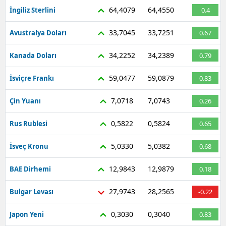
64,4079
64,4550
İngiliz Sterlini
0.4
33,7045
33,7251
Avustralya Doları
0.67
34,2252
34,2389
Kanada Doları
0.79
59,0477
59,0879
İsviçre Frankı
0.83
7,0718
7,0743
Çin Yuanı
0.26
0,5822
0,5824
Rus Rublesi
0.65
5,0330
5,0382
İsveç Kronu
0.68
12,9843
12,9879
BAE Dirhemi
0.18
27,9743
28,2565
Bulgar Levası
-0.22
0,3030
0,3040
Japon Yeni
0.83