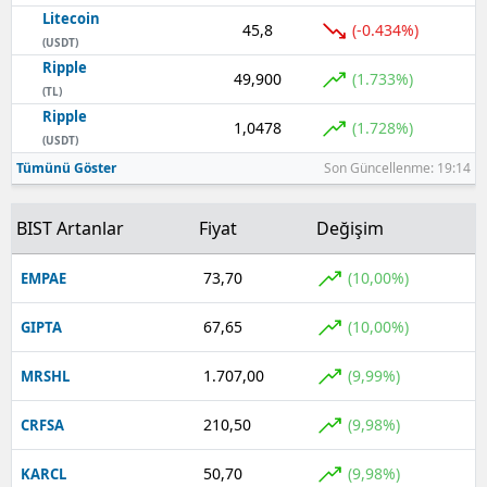
Litecoin
45,8
(-0.434%)
(USDT)
Ripple
49,900
(1.733%)
(TL)
Ripple
1,0478
(1.728%)
(USDT)
Tümünü Göster
Son Güncellenme: 19:14
BIST Artanlar
Fiyat
Değişim
73,70
(10,00%)
EMPAE
67,65
(10,00%)
GIPTA
1.707,00
(9,99%)
MRSHL
210,50
(9,98%)
CRFSA
50,70
(9,98%)
KARCL