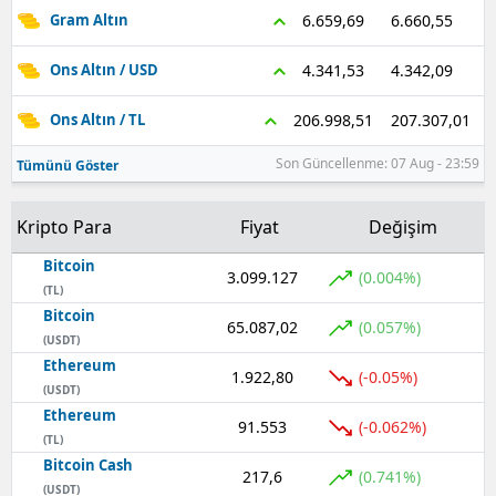
6.660,55
6.659,69
Gram Altın
4.342,09
4.341,53
Ons Altın / USD
207.307,01
206.998,51
Ons Altın / TL
Son Güncellenme: 07 Aug - 23:59
Tümünü Göster
Kripto Para
Fiyat
Değişim
Bitcoin
3.099.127
(0.004%)
(TL)
Bitcoin
65.087,02
(0.057%)
(USDT)
Ethereum
1.922,80
(-0.05%)
(USDT)
Ethereum
91.553
(-0.062%)
(TL)
Bitcoin Cash
217,6
(0.741%)
(USDT)