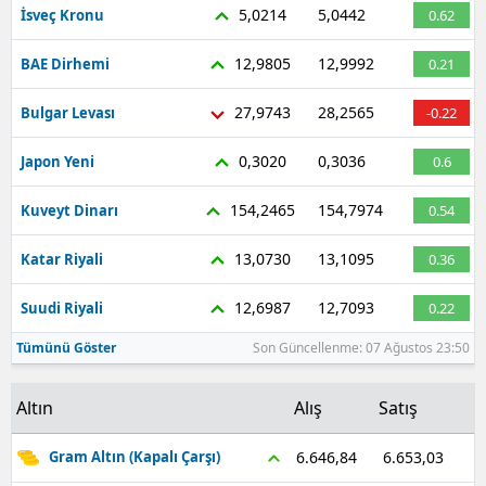
5,0214
5,0442
İsveç Kronu
0.62
12,9805
12,9992
BAE Dirhemi
0.21
27,9743
28,2565
Bulgar Levası
-0.22
0,3020
0,3036
Japon Yeni
0.6
154,2465
154,7974
Kuveyt Dinarı
0.54
13,0730
13,1095
Katar Riyali
0.36
12,6987
12,7093
Suudi Riyali
0.22
Tümünü Göster
Son Güncellenme: 07 Ağustos 23:50
Altın
Alış
Satış
6.653,03
6.646,84
Gram Altın (Kapalı Çarşı)