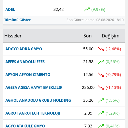
32,42
(9,97%)
ADEL
Tümünü Göster
Son Güncellenme: 08.08.2026 18:10
Hisseler
Son
Değişim
55,00
(-2,48%)
ADGYO ADRA GMYO
21,58
(0,56%)
AEFES ANADOLU EFES
12,56
(-0,79%)
AFYON AFYON CIMENTO
236,00
(-1,13%)
AGESA AGESA HAYAT EMEKLILIK
35,26
(1,56%)
AGHOL ANADOLU GRUBU HOLDING
2,35
(1,29%)
AGROT AGROTECH TEKNOLOJI
7,33
(0,41%)
AGYO ATAKULE GMYO