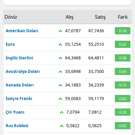
Döviz
Alış
Satış
Fark
47,6787
47,7436
Amerikan Doları
0.18
55,1254
55,2510
Euro
0.32
64,3468
64,4811
İngiliz Sterlini
0.38
33,6898
33,7500
Avustralya Doları
0.69
34,1883
34,2339
Kanada Doları
0.73
59,0083
59,1179
İsviçre Frankı
0.82
7,0704
7,0812
Çin Yuanı
0.29
0,5822
0,5825
Rus Rublesi
0.65