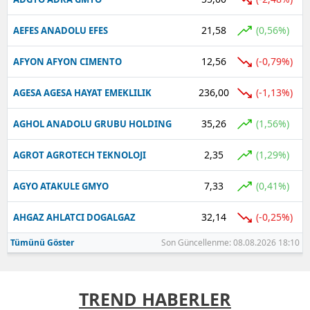
21,58
(0,56%)
AEFES ANADOLU EFES
12,56
(-0,79%)
AFYON AFYON CIMENTO
236,00
(-1,13%)
AGESA AGESA HAYAT EMEKLILIK
35,26
(1,56%)
AGHOL ANADOLU GRUBU HOLDING
2,35
(1,29%)
AGROT AGROTECH TEKNOLOJI
7,33
(0,41%)
AGYO ATAKULE GMYO
32,14
(-0,25%)
AHGAZ AHLATCI DOGALGAZ
Tümünü Göster
Son Güncellenme: 08.08.2026 18:10
TREND HABERLER