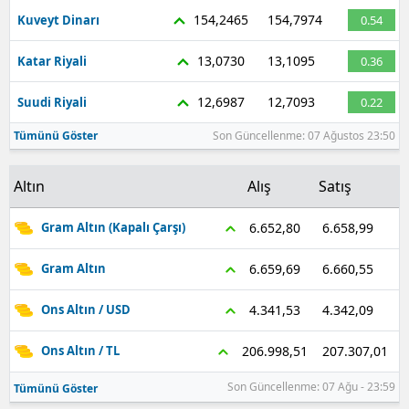
154,2465
154,7974
Kuveyt Dinarı
0.54
13,0730
13,1095
Katar Riyali
0.36
12,6987
12,7093
Suudi Riyali
0.22
Tümünü Göster
Son Güncellenme: 07 Ağustos 23:50
Altın
Alış
Satış
6.658,99
6.652,80
Gram Altın (Kapalı Çarşı)
6.660,55
6.659,69
Gram Altın
4.342,09
4.341,53
Ons Altın / USD
207.307,01
206.998,51
Ons Altın / TL
Son Güncellenme: 07 Ağu - 23:59
Tümünü Göster