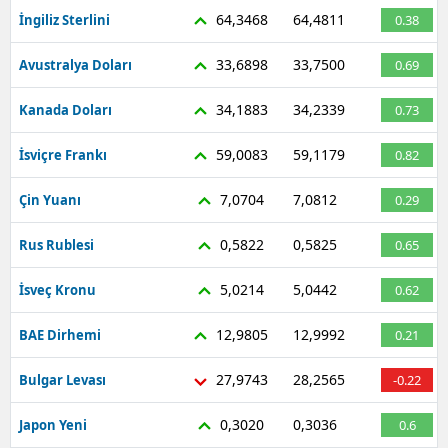
64,3468
64,4811
İngiliz Sterlini
0.38
33,6898
33,7500
Avustralya Doları
0.69
34,1883
34,2339
Kanada Doları
0.73
59,0083
59,1179
İsviçre Frankı
0.82
7,0704
7,0812
Çin Yuanı
0.29
0,5822
0,5825
Rus Rublesi
0.65
5,0214
5,0442
İsveç Kronu
0.62
12,9805
12,9992
BAE Dirhemi
0.21
27,9743
28,2565
Bulgar Levası
-0.22
0,3020
0,3036
Japon Yeni
0.6