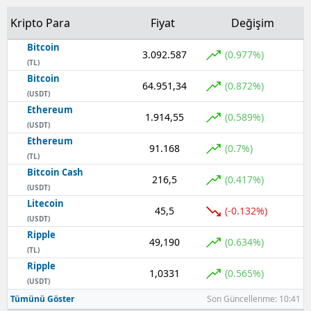
Kripto Para
Fiyat
Değişim
Bitcoin
3.092.587
(0.977%)
(TL)
Bitcoin
64.951,34
(0.872%)
(USDT)
Ethereum
1.914,55
(0.589%)
(USDT)
Ethereum
91.168
(0.7%)
(TL)
Bitcoin Cash
216,5
(0.417%)
(USDT)
Litecoin
45,5
(-0.132%)
(USDT)
Ripple
49,190
(0.634%)
(TL)
Ripple
1,0331
(0.565%)
(USDT)
Tümünü Göster
Son Güncellenme: 10:41