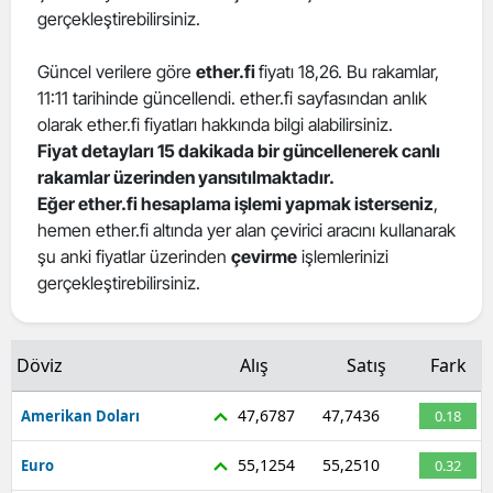
gerçekleştirebilirsiniz.
Güncel verilere göre
ether.fi
fiyatı 18,26. Bu rakamlar,
11:11 tarihinde güncellendi. ether.fi sayfasından anlık
olarak ether.fi fiyatları hakkında bilgi alabilirsiniz.
Fiyat detayları 15 dakikada bir güncellenerek canlı
rakamlar üzerinden yansıtılmaktadır.
Eğer ether.fi hesaplama işlemi yapmak isterseniz
,
hemen ether.fi altında yer alan çevirici aracını kullanarak
şu anki fiyatlar üzerinden
çevirme
işlemlerinizi
gerçekleştirebilirsiniz.
Döviz
Alış
Satış
Fark
47,6787
47,7436
Amerikan Doları
0.18
55,1254
55,2510
Euro
0.32