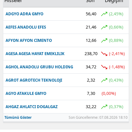
Hisseler
Son
Değişim
56,40
(2,45%)
ADGYO ADRA GMYO
21,46
(0,66%)
AEFES ANADOLU EFES
12,66
(0,88%)
AFYON AFYON CIMENTO
238,70
(-2,41%)
AGESA AGESA HAYAT EMEKLILIK
34,72
(-1,48%)
AGHOL ANADOLU GRUBU HOLDING
2,32
(0,43%)
AGROT AGROTECH TEKNOLOJI
7,30
(0,00%)
AGYO ATAKULE GMYO
32,22
(0,37%)
AHGAZ AHLATCI DOGALGAZ
Tümünü Göster
Son Güncellenme: 07.08.2026 18:10