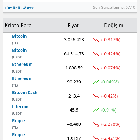
Son Güncellenme: 07:10
Tümünü Göster
Kripto Para
Fiyat
Değişim
Bitcoin
3.056.423
(-0.317%)
(TL)
Bitcoin
64.314,73
(-0.424%)
(USDT)
Ethereum
1.898,59
(-0.074%)
(USDT)
Ethereum
90.239
(0.049%)
(TL)
Bitcoin Cash
213,4
(-0.42%)
(USDT)
Litecoin
45,5
(0.91%)
(USDT)
Ripple
48,480
(-2.278%)
(TL)
Ripple
1,0197
(-2.421%)