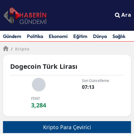
Ara
Gündem
Politika
Ekonomi
Eğitim
Dünya
Sağlık
S
/
Kripto
Dogecoin Türk Lirası
Son Güncelleme
07:13
FİYAT
3,284
Kripto Para Çevirici