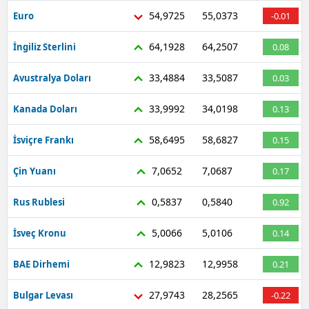
54,9725
55,0373
Euro
-0.01
64,1928
64,2507
İngiliz Sterlini
0.08
33,4884
33,5087
Avustralya Doları
0.03
33,9992
34,0198
Kanada Doları
0.13
58,6495
58,6827
İsviçre Frankı
0.15
7,0652
7,0687
Çin Yuanı
0.17
0,5837
0,5840
Rus Rublesi
0.92
5,0066
5,0106
İsveç Kronu
0.14
12,9823
12,9958
BAE Dirhemi
0.21
27,9743
28,2565
Bulgar Levası
-0.22