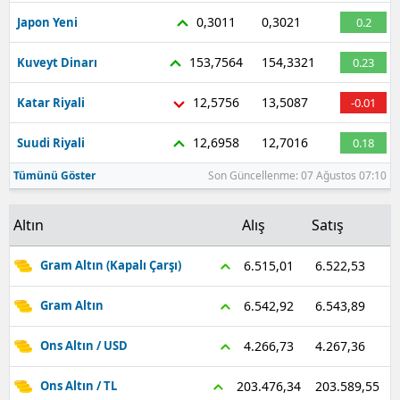
0,3011
0,3021
Japon Yeni
0.2
153,7564
154,3321
Kuveyt Dinarı
0.23
12,5756
13,5087
Katar Riyali
-0.01
12,6958
12,7016
Suudi Riyali
0.18
Tümünü Göster
Son Güncellenme: 07 Ağustos 07:10
Altın
Alış
Satış
6.522,53
6.515,01
Gram Altın (Kapalı Çarşı)
6.543,89
6.542,92
Gram Altın
4.267,36
4.266,73
Ons Altın / USD
203.589,55
203.476,34
Ons Altın / TL