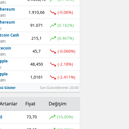
SDT)
thereum
1.910,66
(-0.06%)
SDT)
thereum
91.071
(0.182%)
)
tcoin Cash
215,1
(0.467%)
SDT)
tecoin
45,7
(-0.066%)
SDT)
pple
48,450
(-2.18%)
)
pple
1,0161
(-2.411%)
SDT)
ü Göster
Son Güncellenme: 20:40
Artanlar
Fiyat
Değişim
73,70
(10,00%)
E