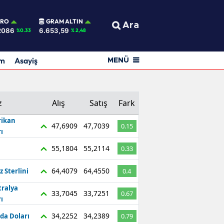
URO
GRAM ALTIN
Ara
2086
6.653,59
%0.33
% 2,48
am
Asayiş
MENÜ
z
Alış
Satış
Fark
ikan
47,6909
47,7039
0.15
ı
55,1804
55,2114
0.33
64,4079
64,4550
z Sterlini
0.4
tralya
33,7045
33,7251
0.67
ı
34,2252
34,2389
da Doları
0.79