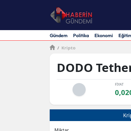
Gündem
Politika
Ekonomi
Eğiti
/
Kripto
DODO Tethe
FİYAT
0,02
Kri
Miktar