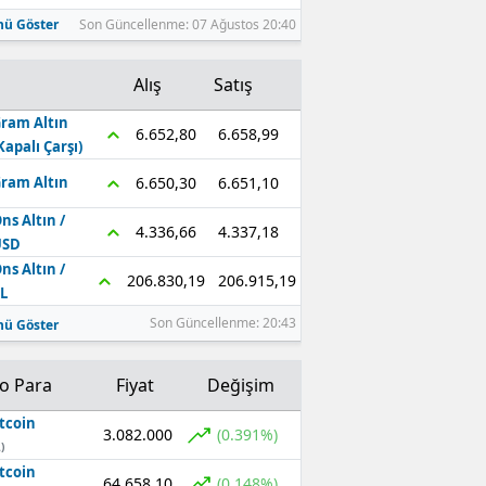
ü Göster
Son Güncellenme: 07 Ağustos 20:40
Alış
Satış
ram Altın
6.658,99
6.652,80
Kapalı Çarşı)
6.651,10
6.650,30
ram Altın
ns Altın /
4.337,18
4.336,66
USD
ns Altın /
206.915,19
206.830,19
L
Son Güncellenme: 20:43
ü Göster
to Para
Fiyat
Değişim
tcoin
3.082.000
(0.391%)
)
tcoin
64.658,10
(0.148%)