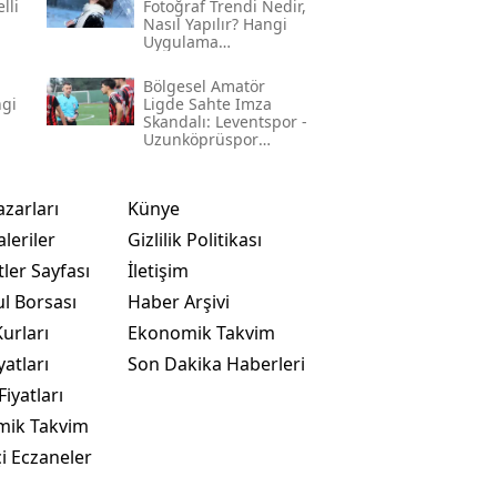
lli
Fotoğraf Trendi Nedir,
Nasıl Yapılır? Hangi
Uygulama
Kullanılıyor? İşte
Adım Adım Rehber
Bölgesel Amatör
ngi
Ligde Sahte Imza
Skandalı: Leventspor -
Uzunköprüspor
Maçında Neler
Yaşandı?
azarları
Künye
leriler
Gizlilik Politikası
ler Sayfası
İletişim
ul Borsası
Haber Arşivi
urları
Ekonomik Takvim
yatları
Son Dakika Haberleri
Fiyatları
mik Takvim
i Eczaneler