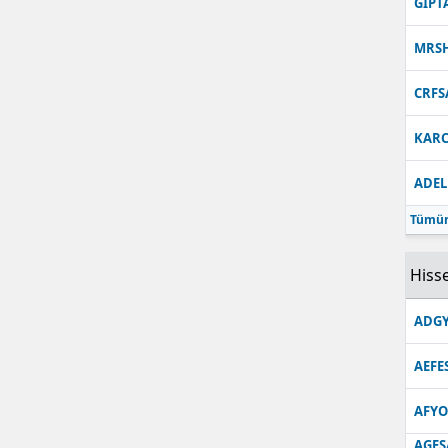
GIPT
MRS
CRFS
KARC
ADEL
Tümün
Hisse
ADGY
AEFE
AFYO
AGES