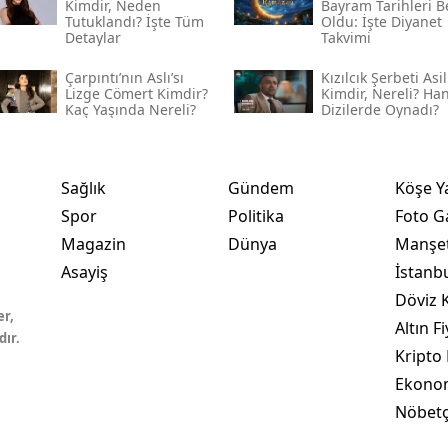
Kimdir, Neden
Bayram Tarihleri Be
Tutuklandı? İşte Tüm
Oldu: İşte Diyanet
Detaylar
Takvimi
Çarpıntı’nın Aslı’sı
Kızılcık Şerbeti Asil
Lizge Cömert Kimdir?
Kimdir, Nereli? Ha
Kaç Yaşında Nereli?
Dizilerde Oynadı?
Sağlık
Gündem
Köşe Y
Spor
Politika
Foto Ga
Magazin
Dünya
Manşet
Asayiş
İstanb
Döviz K
er,
Altın Fi
dır.
Kripto 
Ekono
Nöbetç