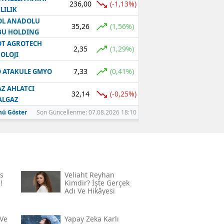
236,00
(-1,13%)
LILIK
OL ANADOLU
35,26
(1,56%)
BU HOLDING
T AGROTECH
2,35
(1,29%)
OLOJI
7,33
(0,41%)
 ATAKULE GMYO
Z AHLATCI
32,14
(-0,25%)
ALGAZ
ü Göster
Son Güncellenme: 07.08.2026 18:10
s
Veliaht Reyhan
!
Kimdir? İşte Gerçek
Adı Ve Hikâyesi
Ve
Yapay Zeka Karlı