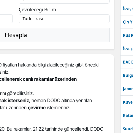
İsviç
Çevrileceği Birim
Çin 
Hesapla
Rus R
İsve
BAE 
yatları hakkında bilgi alabileceğiniz gibi, önceki
siniz.
Bulga
ncellenerek canlı rakamlar üzerinden
Japon
rını görebilirsiniz.
ak isterseniz
, hemen DODO altında yer alan
Kuve
atlar üzerinden
çevirme
işlemlerinizi
Katar
,020. Bu rakamlar, 21:22 tarihinde güncellendi. DODO
Suudi