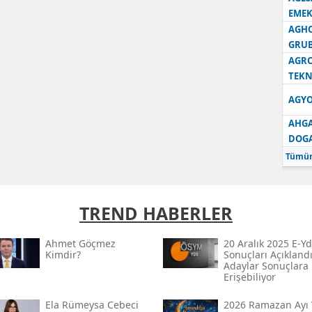
EMEK
AGH
GRU
AGRO
TEKN
AGYO
AHGA
DOG
Tümün
TREND HABERLER
Ahmet Göçmez
20 Aralık 2025 E-Yd
Kimdir?
Sonuçları Açıklandı
Adaylar Sonuçlara
Erişebiliyor
Ela Rümeysa Cebeci
2026 Ramazan Ayı 