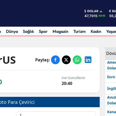
DOLAR
E
47,7015
55,
%0.15
m
Dünya
Sağlık
Spor
Magazin
Turizm
Kadın
Yaş
Dövi
rUS
Paylaş:
Amer
Dolar
Euro
Son Güncelleme
0
20:40
İngili
Avus
pto Para Çevirici
Dolar
Kana