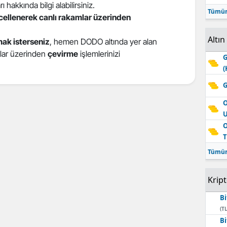
 hakkında bilgi alabilirsiniz.
Tümün
ncellenerek canlı rakamlar üzerinden
Altın
ak isterseniz
, hemen DODO altında yer alan
atlar üzerinden
çevirme
işlemlerinizi
G
(
G
O
O
T
Tümün
Krip
Bi
(TL
Bi