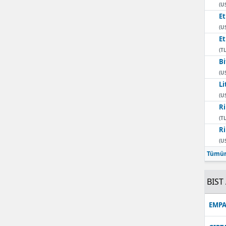
(U
E
(U
E
(TL
Bi
(U
Li
(U
Ri
(TL
Ri
(U
Tümün
BIST 
EMPA