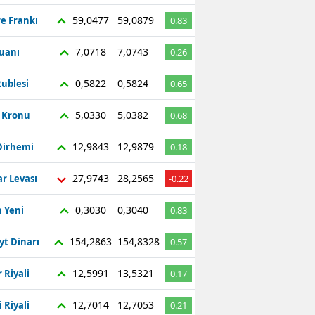
59,0477
59,0879
re Frankı
0.83
7,0718
7,0743
Yuanı
0.26
0,5822
0,5824
ublesi
0.65
5,0330
5,0382
ç Kronu
0.68
12,9843
12,9879
Dirhemi
0.18
27,9743
28,2565
r Levası
-0.22
0,3030
0,3040
 Yeni
0.83
154,2863
154,8328
yt Dinarı
0.57
12,5991
13,5321
 Riyali
0.17
12,7014
12,7053
 Riyali
0.21