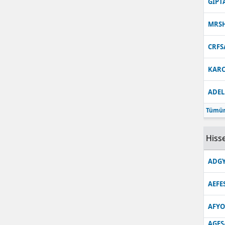
GIPT
MRS
CRFS
KARC
ADEL
Tümün
Hisse
ADGY
AEFE
AFYO
AGES