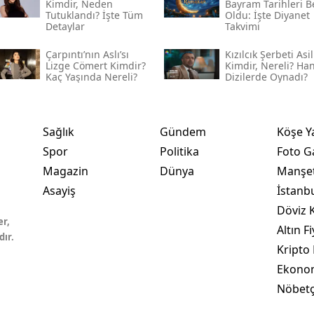
Kimdir, Neden
Bayram Tarihleri Be
Tutuklandı? İşte Tüm
Oldu: İşte Diyanet
Detaylar
Takvimi
Çarpıntı’nın Aslı’sı
Kızılcık Şerbeti Asil
Lizge Cömert Kimdir?
Kimdir, Nereli? Ha
Kaç Yaşında Nereli?
Dizilerde Oynadı?
Sağlık
Gündem
Köşe Y
Spor
Politika
Foto Ga
Magazin
Dünya
Manşet
Asayiş
İstanb
Döviz K
er,
Altın Fi
dır.
Kripto 
Ekono
Nöbetç