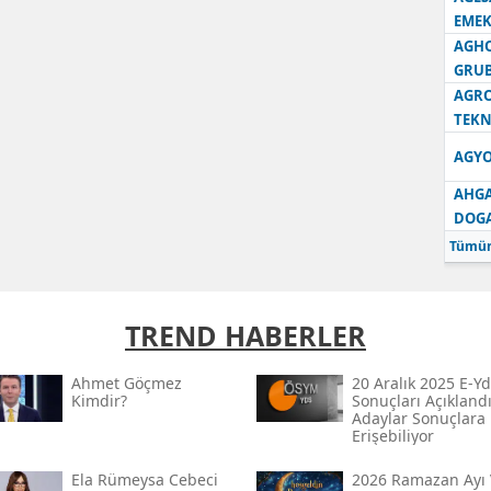
EMEK
AGH
GRU
AGRO
TEKN
AGYO
AHGA
DOG
Tümün
TREND HABERLER
Ahmet Göçmez
20 Aralık 2025 E-Yd
Kimdir?
Sonuçları Açıklandı
Adaylar Sonuçlara
Erişebiliyor
Ela Rümeysa Cebeci
2026 Ramazan Ayı 