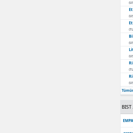
(U
E
(U
E
(TL
Bi
(U
Li
(U
Ri
(TL
Ri
(U
Tümün
BIST 
EMPA