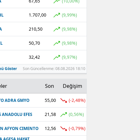
67,65
(10,00%)
A
1.707,00
(9,99%)
HL
210,50
(9,98%)
A
50,70
(9,98%)
L
32,42
(9,97%)
ü Göster
Son Güncellenme: 08.08.2026 18:10
ler
Son
Değişim
55,00
(-2,48%)
O ADRA GMYO
21,58
(0,56%)
S ANADOLU EFES
12,56
(-0,79%)
N AFYON CIMENTO
A AGESA HAYAT