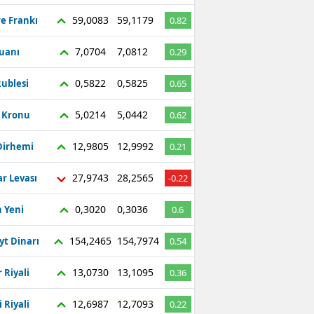
59,0083
59,1179
re Frankı
0.82
7,0704
7,0812
Yuanı
0.29
0,5822
0,5825
ublesi
0.65
5,0214
5,0442
ç Kronu
0.62
12,9805
12,9992
Dirhemi
0.21
27,9743
28,2565
r Levası
-0.22
0,3020
0,3036
 Yeni
0.6
154,2465
154,7974
yt Dinarı
0.54
13,0730
13,1095
 Riyali
0.36
12,6987
12,7093
 Riyali
0.22