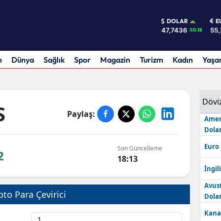
DOLAR
E
47,7436
55,
%0.18
m
Dünya
Sağlık
Spor
Magazin
Turizm
Kadın
Yaş
Dövi
S
Paylaş:
Amer
Dolar
Euro
Son Güncelleme
2
18:13
İngili
Avus
pto Para Çevirici
Dolar
Kana