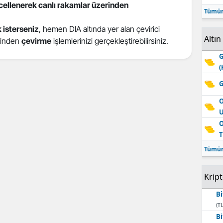
ncellenerek canlı rakamlar üzerinden
Tümün
 isterseniz
, hemen DIA altında yer alan çevirici
Altın
erinden
çevirme
işlemlerinizi gerçekleştirebilirsiniz.
G
(
G
O
O
T
Tümün
Krip
Bi
(TL
Bi