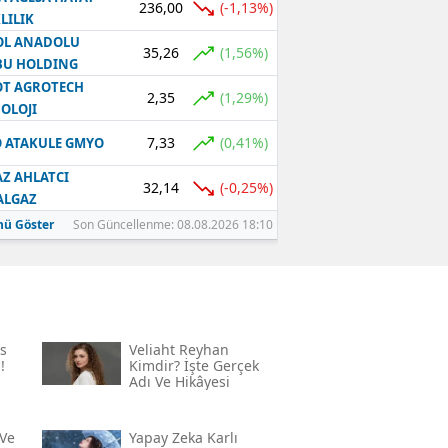
236,00
(-1,13%)
LILIK
OL ANADOLU
35,26
(1,56%)
BU HOLDING
T AGROTECH
2,35
(1,29%)
OLOJI
7,33
(0,41%)
 ATAKULE GMYO
Z AHLATCI
32,14
(-0,25%)
ALGAZ
ü Göster
Son Güncellenme: 08.08.2026 18:10
s
Veliaht Reyhan
!
Kimdir? İşte Gerçek
Adı Ve Hikâyesi
Ve
Yapay Zeka Karlı