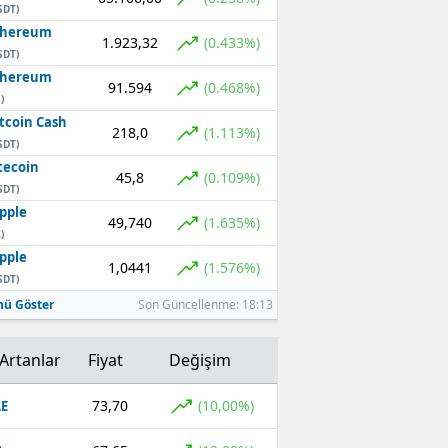
SDT)
thereum
1.923,32
(0.433%)
SDT)
thereum
91.594
(0.468%)
)
tcoin Cash
218,0
(1.113%)
SDT)
tecoin
45,8
(0.109%)
SDT)
pple
49,740
(1.635%)
)
pple
1,0441
(1.576%)
SDT)
ü Göster
Son Güncellenme: 18:13
Artanlar
Fiyat
Değişim
73,70
(10,00%)
E