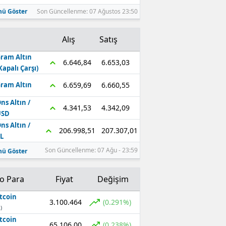
ü Göster
Son Güncellenme: 07 Ağustos 23:50
Alış
Satış
ram Altın
6.653,03
6.646,84
Kapalı Çarşı)
6.660,55
6.659,69
ram Altın
ns Altın /
4.342,09
4.341,53
USD
ns Altın /
207.307,01
206.998,51
L
Son Güncellenme: 07 Ağu - 23:59
ü Göster
to Para
Fiyat
Değişim
tcoin
3.100.464
(0.291%)
)
tcoin
65.106,00
(0.238%)