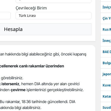
İsviç
Çevrileceği Birim
Çin 
Hesapla
Rus R
İsve
BAE 
arı hakkında bilgi alabileceğiniz gibi, önceki kapanış
Bulga
ncellenerek canlı rakamlar üzerinden
Japon
ı görebilirsiniz.
 isterseniz
, hemen DIA altında yer alan çevirici
Kuve
erinden
çevirme
işlemlerinizi gerçekleştirebilirsiniz.
Katar
. Bu rakamlar, 18:36 tarihinde güncellendi. DIA
kkında bilgi alabilirsiniz.
Suudi