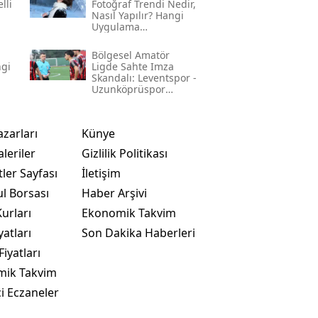
lli
Fotoğraf Trendi Nedir,
Nasıl Yapılır? Hangi
Uygulama
Kullanılıyor? İşte
Adım Adım Rehber
Bölgesel Amatör
ngi
Ligde Sahte Imza
Skandalı: Leventspor -
Uzunköprüspor
Maçında Neler
Yaşandı?
azarları
Künye
leriler
Gizlilik Politikası
ler Sayfası
İletişim
ul Borsası
Haber Arşivi
urları
Ekonomik Takvim
yatları
Son Dakika Haberleri
Fiyatları
mik Takvim
i Eczaneler