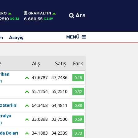
URO
GRAM ALTIN
Ara
2510
6.660,55
%0.32
% 2,59
am
Asayiş
MENÜ
z
Alış
Satış
Fark
ikan
47,6787
47,7436
0.18
ı
55,1254
55,2510
0.32
64,3468
64,4811
z Sterlini
0.38
tralya
33,6898
33,7500
0.69
ı
34,1883
34,2339
da Doları
0.73