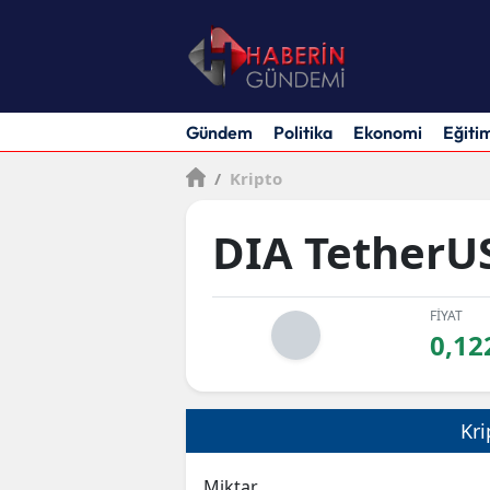
Gündem
Politika
Ekonomi
Eğiti
/
Kripto
DIA TetherU
FİYAT
0,12
Kri
Miktar