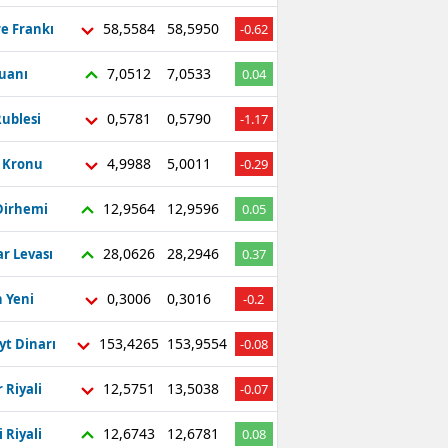
58,5584
58,5950
re Frankı
-0.62
7,0512
7,0533
Yuanı
0.04
0,5781
0,5790
ublesi
-1.17
4,9988
5,0011
ç Kronu
-0.29
12,9564
12,9596
Dirhemi
0.05
28,0626
28,2946
r Levası
0.37
0,3006
0,3016
 Yeni
-0.2
153,4265
153,9554
yt Dinarı
-0.08
12,5751
13,5038
 Riyali
-0.07
12,6743
12,6781
 Riyali
0.08