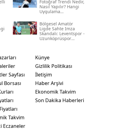
lli
Fotoğraf Trendi Nedir,
Nasıl Yapılır? Hangi
Uygulama
Kullanılıyor? İşte
Adım Adım Rehber
Bölgesel Amatör
ngi
Ligde Sahte Imza
Skandalı: Leventspor -
Uzunköprüspor
Maçında Neler
Yaşandı?
azarları
Künye
leriler
Gizlilik Politikası
ler Sayfası
İletişim
ul Borsası
Haber Arşivi
urları
Ekonomik Takvim
yatları
Son Dakika Haberleri
Fiyatları
mik Takvim
i Eczaneler