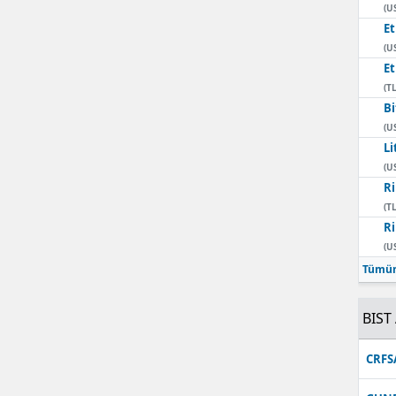
(U
E
(U
E
(TL
Bi
(U
Li
(U
Ri
(TL
Ri
(U
Tümün
BIST 
CRFS