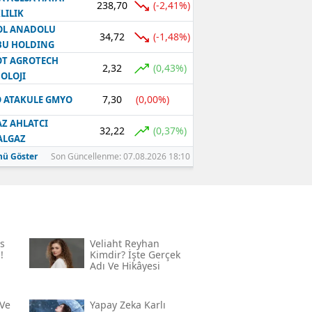
238,70
(-2,41%)
LILIK
OL ANADOLU
34,72
(-1,48%)
BU HOLDING
T AGROTECH
2,32
(0,43%)
OLOJI
7,30
(0,00%)
 ATAKULE GMYO
Z AHLATCI
32,22
(0,37%)
ALGAZ
ü Göster
Son Güncellenme: 07.08.2026 18:10
s
Veliaht Reyhan
!
Kimdir? İşte Gerçek
Adı Ve Hikâyesi
Ve
Yapay Zeka Karlı