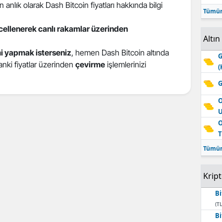
anlık olarak Dash Bitcoin fiyatları hakkında bilgi
Tümün
ncellenerek canlı rakamlar üzerinden
Altın
i yapmak isterseniz
, hemen Dash Bitcoin altında
G
 anki fiyatlar üzerinden
çevirme
işlemlerinizi
(
G
O
O
T
Tümün
Krip
Bi
(TL
Bi