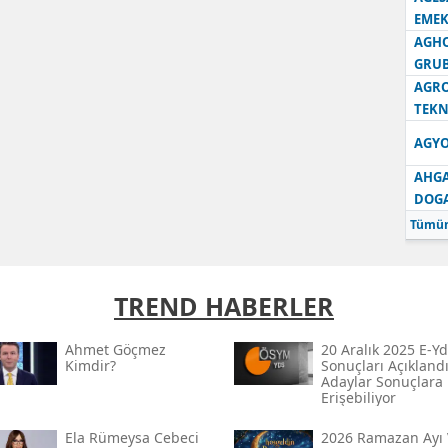
EMEK
AGH
GRU
AGRO
TEKN
AGYO
AHGA
DOG
Tümün
TREND HABERLER
Ahmet Göçmez
20 Aralık 2025 E-Yd
Kimdir?
Sonuçları Açıklandı
Adaylar Sonuçlara
Erişebiliyor
Ela Rümeysa Cebeci
2026 Ramazan Ayı 