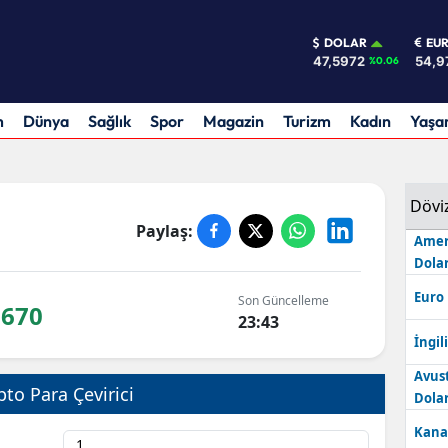
DOLAR
EU
47,5972
54,9
%0.06
m
Dünya
Sağlık
Spor
Magazin
Turizm
Kadın
Yaş
Dövi
Paylaş:
Amer
Dolar
Euro
Son Güncelleme
7670
23:43
İngili
Avus
pto Para Çevirici
Dolar
Kana