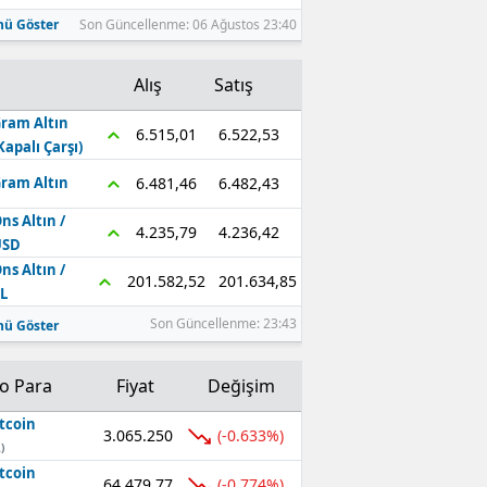
ü Göster
Son Güncellenme: 06 Ağustos 23:40
Alış
Satış
ram Altın
6.522,53
6.515,01
Kapalı Çarşı)
6.482,43
6.481,46
ram Altın
ns Altın /
4.236,42
4.235,79
USD
ns Altın /
201.634,85
201.582,52
L
Son Güncellenme: 23:43
ü Göster
to Para
Fiyat
Değişim
tcoin
3.065.250
(-0.633%)
)
tcoin
64.479,77
(-0.774%)