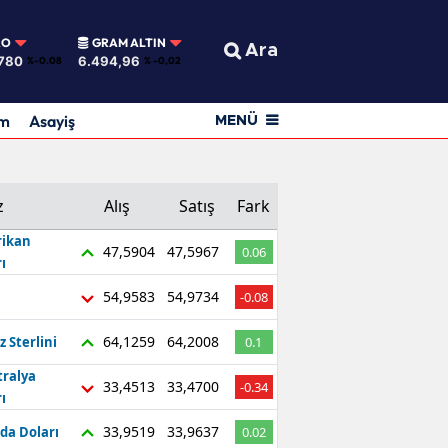
RO
GRAM ALTIN
Ara
780
6.494,96
%-0.08
% -0,02
am
Asayiş
MENÜ
z
Alış
Satış
Fark
ikan
47,5904
47,5967
0.06
ı
54,9583
54,9734
-0.08
64,1259
64,2008
z Sterlini
0.1
tralya
33,4513
33,4700
-0.34
ı
33,9519
33,9637
da Doları
0.02