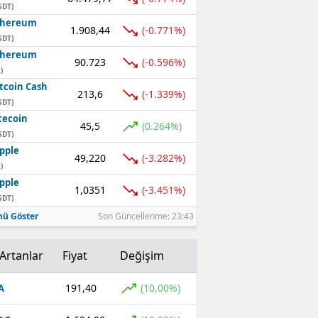
SDT)
thereum
1.908,44
(-0.771%)
SDT)
thereum
90.723
(-0.596%)
)
tcoin Cash
213,6
(-1.339%)
SDT)
tecoin
45,5
(0.264%)
SDT)
pple
49,220
(-3.282%)
)
pple
1,0351
(-3.451%)
SDT)
ü Göster
Son Güncellenme: 23:43
Artanlar
Fiyat
Değişim
191,40
(10,00%)
A