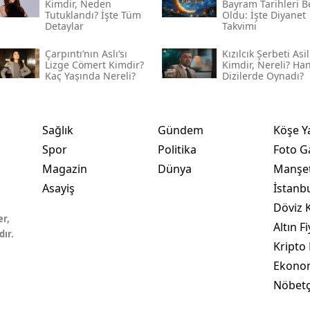
Kimdir, Neden
Bayram Tarihleri Be
Tutuklandı? İşte Tüm
Oldu: İşte Diyanet
Detaylar
Takvimi
Çarpıntı’nın Aslı’sı
Kızılcık Şerbeti Asil
Lizge Cömert Kimdir?
Kimdir, Nereli? Ha
Kaç Yaşında Nereli?
Dizilerde Oynadı?
Sağlık
Gündem
Köşe Y
Spor
Politika
Foto Ga
Magazin
Dünya
Manşet
Asayiş
İstanb
Döviz K
er,
Altın Fi
dır.
Kripto 
Ekono
Nöbetç