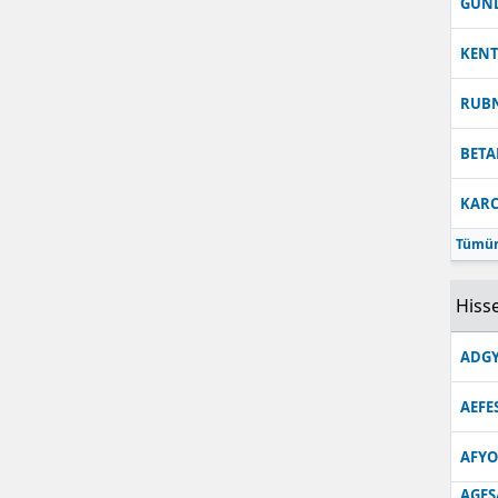
GUN
KEN
RUB
BETA
KARC
Tümün
Hisse
ADGY
AEFE
AFYO
AGES