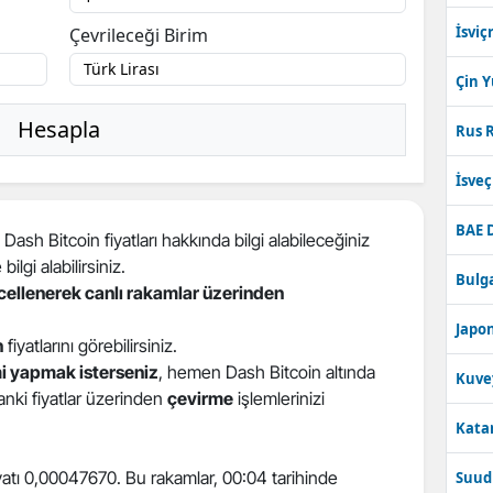
İsviç
Çevrileceği Birim
Çin 
Hesapla
Rus R
İsve
BAE 
Dash Bitcoin fiyatları hakkında bilgi alabileceğiniz
 bilgi alabilirsiniz.
Bulga
ncellenerek canlı rakamlar üzerinden
Japon
n
fiyatlarını görebilirsiniz.
i yapmak isterseniz
, hemen Dash Bitcoin altında
Kuve
 anki fiyatlar üzerinden
çevirme
işlemlerinizi
Katar
yatı 0,00047670. Bu rakamlar, 00:04 tarihinde
Suudi