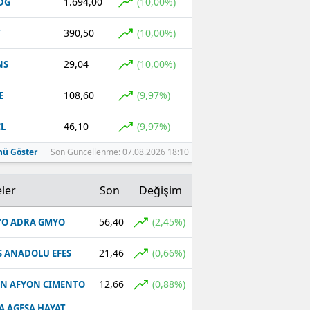
1.694,00
(10,00%)
DG
390,50
(10,00%)
T
29,04
(10,00%)
NS
108,60
(9,97%)
E
46,10
(9,97%)
L
ü Göster
Son Güncellenme: 07.08.2026 18:10
ler
Son
Değişim
56,40
(2,45%)
O ADRA GMYO
21,46
(0,66%)
S ANADOLU EFES
12,66
(0,88%)
N AFYON CIMENTO
A AGESA HAYAT