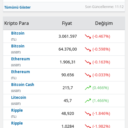
Son Güncellenme: 11:12
Tümünü Göster
Kripto Para
Fiyat
Değişim
Bitcoin
3.061.597
(-0.467%)
(TL)
Bitcoin
64.376,00
(-0.598%)
(USDT)
Ethereum
1.906,31
(-0.163%)
(USDT)
Ethereum
90.656
(-0.033%)
(TL)
Bitcoin Cash
215,7
(0.466%)
(USDT)
Litecoin
45,7
(1.466%)
(USDT)
Ripple
48,920
(-1.846%)
(TL)
Ripple
1,0284
(-1.982%)