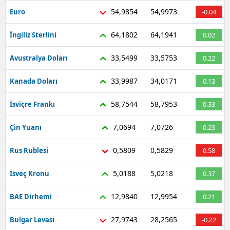
54,9854
54,9973
Euro
-0.04
64,1802
64,1941
İngiliz Sterlini
0.02
33,5499
33,5753
Avustralya Doları
0.22
33,9987
34,0171
Kanada Doları
0.13
58,7544
58,7953
İsviçre Frankı
0.33
7,0694
7,0726
Çin Yuanı
0.23
0,5809
0,5829
Rus Rublesi
0.58
5,0188
5,0218
İsveç Kronu
0.37
12,9840
12,9954
BAE Dirhemi
0.21
27,9743
28,2565
Bulgar Levası
-0.22