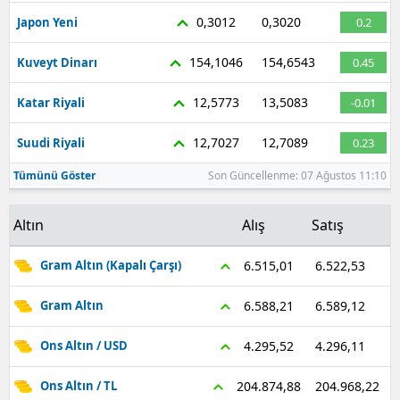
0,3012
0,3020
Japon Yeni
0.2
154,1046
154,6543
Kuveyt Dinarı
0.45
12,5773
13,5083
Katar Riyali
-0.01
12,7027
12,7089
Suudi Riyali
0.23
Tümünü Göster
Son Güncellenme: 07 Ağustos 11:10
Altın
Alış
Satış
6.522,53
6.515,01
Gram Altın (Kapalı Çarşı)
6.589,12
6.588,21
Gram Altın
4.296,11
4.295,52
Ons Altın / USD
204.968,22
204.874,88
Ons Altın / TL