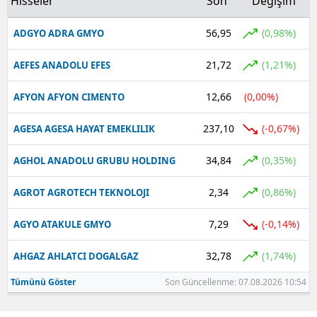
Hisseler
Son
Değişim
56,95
(0,98%)
ADGYO ADRA GMYO
21,72
(1,21%)
AEFES ANADOLU EFES
12,66
(0,00%)
AFYON AFYON CIMENTO
237,10
(-0,67%)
AGESA AGESA HAYAT EMEKLILIK
34,84
(0,35%)
AGHOL ANADOLU GRUBU HOLDING
2,34
(0,86%)
AGROT AGROTECH TEKNOLOJI
7,29
(-0,14%)
AGYO ATAKULE GMYO
32,78
(1,74%)
AHGAZ AHLATCI DOGALGAZ
Tümünü Göster
Son Güncellenme: 07.08.2026 10:54