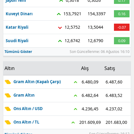
0,3018
0,3026
Japon Yeni
0.17
153,7921
154,3397
Kuveyt Dinarı
0.16
12,5752
13,5044
Katar Riyali
-0.07
12,6742
12,6790
Suudi Riyali
0.09
Tümünü Göster
Son Güncellenme: 06 Ağustos 16:10
Altın
Alış
Satış
6.487,60
6.480,09
Gram Altın (Kapalı Çarşı)
6.483,52
6.482,64
Gram Altın
4.237,02
4.236,45
Ons Altın / USD
201.683,00
201.609,69
Ons Altın / TL
Son Güncellenme: 16:12