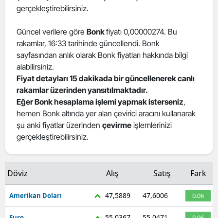
gerçekleştirebilirsiniz.
Güncel verilere göre
Bonk
fiyatı 0,00000274. Bu
rakamlar, 16:33 tarihinde güncellendi. Bonk
sayfasından anlık olarak Bonk fiyatları hakkında bilgi
alabilirsiniz.
Fiyat detayları 15 dakikada bir güncellenerek canlı
rakamlar üzerinden yansıtılmaktadır.
Eğer Bonk hesaplama işlemi yapmak isterseniz
,
hemen Bonk altında yer alan çevirici aracını kullanarak
şu anki fiyatlar üzerinden
çevirme
işlemlerinizi
gerçekleştirebilirsiniz.
Döviz
Alış
Satış
Fark
47,5889
47,6006
Amerikan Doları
0.06
55,0367
55,0471
Euro
0.06