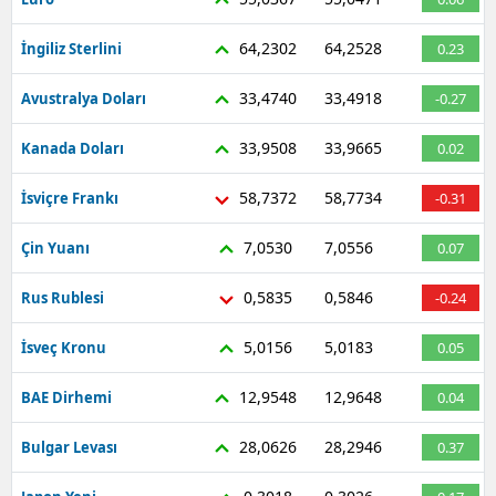
64,2302
64,2528
İngiliz Sterlini
0.23
33,4740
33,4918
Avustralya Doları
-0.27
33,9508
33,9665
Kanada Doları
0.02
58,7372
58,7734
İsviçre Frankı
-0.31
7,0530
7,0556
Çin Yuanı
0.07
0,5835
0,5846
Rus Rublesi
-0.24
5,0156
5,0183
İsveç Kronu
0.05
12,9548
12,9648
BAE Dirhemi
0.04
28,0626
28,2946
Bulgar Levası
0.37