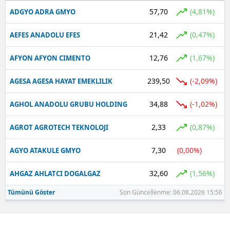
57,70
(4,81%)
ADGYO ADRA GMYO
21,42
(0,47%)
AEFES ANADOLU EFES
12,76
(1,67%)
AFYON AFYON CIMENTO
239,50
(-2,09%)
AGESA AGESA HAYAT EMEKLILIK
34,88
(-1,02%)
AGHOL ANADOLU GRUBU HOLDING
2,33
(0,87%)
AGROT AGROTECH TEKNOLOJI
7,30
(0,00%)
AGYO ATAKULE GMYO
32,60
(1,56%)
AHGAZ AHLATCI DOGALGAZ
Tümünü Göster
Son Güncellenme: 06.08.2026 15:56