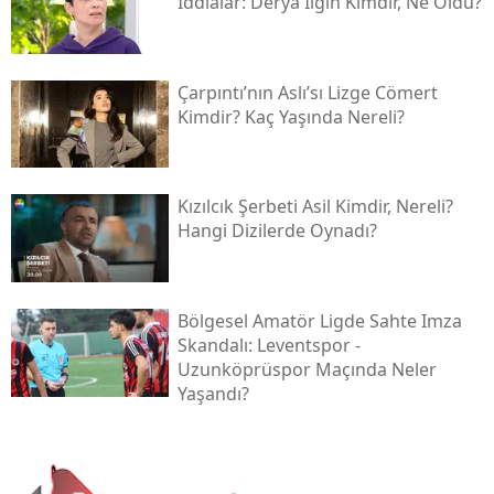
İddialar: Derya İlgin Kimdir, Ne Oldu?
Çarpıntı’nın Aslı’sı Lizge Cömert
Kimdir? Kaç Yaşında Nereli?
Kızılcık Şerbeti Asil Kimdir, Nereli?
Hangi Dizilerde Oynadı?
Bölgesel Amatör Ligde Sahte Imza
Skandalı: Leventspor -
Uzunköprüspor Maçında Neler
Yaşandı?