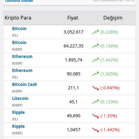
Tümünü Göster
Kripto Para
Fiyat
Değişim
Bitcoin
3.052.617
(0.228%)
(TL)
Bitcoin
64.227,35
(0.136%)
(USDT)
Ethereum
1.895,74
(1.442%)
(USDT)
Ethereum
90.085
(1.505%)
(TL)
Bitcoin Cash
211,1
(-0.845%)
(USDT)
Litecoin
45,1
(0.133%)
(USDT)
Ripple
49,690
(-1.35%)
(TL)
Ripple
1,0457
(-1.442%)
(USDT)