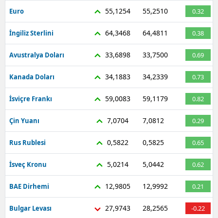
55,1254
55,2510
Euro
0.32
64,3468
64,4811
İngiliz Sterlini
0.38
33,6898
33,7500
Avustralya Doları
0.69
34,1883
34,2339
Kanada Doları
0.73
59,0083
59,1179
İsviçre Frankı
0.82
7,0704
7,0812
Çin Yuanı
0.29
0,5822
0,5825
Rus Rublesi
0.65
5,0214
5,0442
İsveç Kronu
0.62
12,9805
12,9992
BAE Dirhemi
0.21
27,9743
28,2565
Bulgar Levası
-0.22