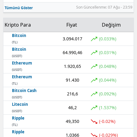
Son Güncellenme: 07 Ağu - 23:59
Tümünü Göster
Kripto Para
Fiyat
Değişim
Bitcoin
3.094.017
(0.033%)
(TL)
Bitcoin
64.990,46
(0.031%)
(USDT)
Ethereum
1.920,65
(0.048%)
(USDT)
Ethereum
91.430
(0.044%)
(TL)
Bitcoin Cash
216,6
(0.092%)
(USDT)
Litecoin
46,2
(1.537%)
(USDT)
Ripple
49,350
(-0.02%)
(TL)
Ripple
1,0366
(-0.029%)