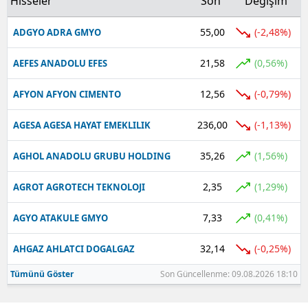
Hisseler
Son
Değişim
55,00
(-2,48%)
ADGYO ADRA GMYO
21,58
(0,56%)
AEFES ANADOLU EFES
12,56
(-0,79%)
AFYON AFYON CIMENTO
236,00
(-1,13%)
AGESA AGESA HAYAT EMEKLILIK
35,26
(1,56%)
AGHOL ANADOLU GRUBU HOLDING
2,35
(1,29%)
AGROT AGROTECH TEKNOLOJI
7,33
(0,41%)
AGYO ATAKULE GMYO
32,14
(-0,25%)
AHGAZ AHLATCI DOGALGAZ
Tümünü Göster
Son Güncellenme: 09.08.2026 18:10