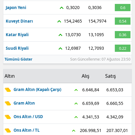
0,3020
0,3036
Japon Yeni
0.6
154,2465
154,7974
Kuveyt Dinarı
0.54
13,0730
13,1095
Katar Riyali
0.36
12,6987
12,7093
Suudi Riyali
0.22
Tümünü Göster
Son Güncellenme: 07 Ağustos 23:50
Altın
Alış
Satış
6.653,03
6.646,84
Gram Altın (Kapalı Çarşı)
6.660,55
6.659,69
Gram Altın
4.342,09
4.341,53
Ons Altın / USD
207.307,01
206.998,51
Ons Altın / TL