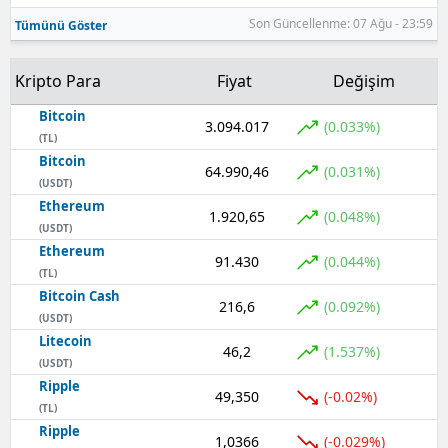
Son Güncellenme: 07 Ağu - 23:59
Tümünü Göster
Kripto Para
Fiyat
Değişim
Bitcoin
3.094.017
(0.033%)
(TL)
Bitcoin
64.990,46
(0.031%)
(USDT)
Ethereum
1.920,65
(0.048%)
(USDT)
Ethereum
91.430
(0.044%)
(TL)
Bitcoin Cash
216,6
(0.092%)
(USDT)
Litecoin
46,2
(1.537%)
(USDT)
Ripple
49,350
(-0.02%)
(TL)
Ripple
1,0366
(-0.029%)