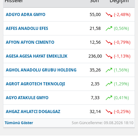
Hisseler
Son
Değişim
55,00
(-2,48%)
ADGYO ADRA GMYO
21,58
(0,56%)
AEFES ANADOLU EFES
12,56
(-0,79%)
AFYON AFYON CIMENTO
236,00
(-1,13%)
AGESA AGESA HAYAT EMEKLILIK
35,26
(1,56%)
AGHOL ANADOLU GRUBU HOLDING
2,35
(1,29%)
AGROT AGROTECH TEKNOLOJI
7,33
(0,41%)
AGYO ATAKULE GMYO
32,14
(-0,25%)
AHGAZ AHLATCI DOGALGAZ
Tümünü Göster
Son Güncellenme: 09.08.2026 18:10