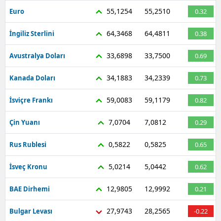
55,1254
55,2510
Euro
0.32
64,3468
64,4811
İngiliz Sterlini
0.38
33,6898
33,7500
Avustralya Doları
0.69
34,1883
34,2339
Kanada Doları
0.73
59,0083
59,1179
İsviçre Frankı
0.82
7,0704
7,0812
Çin Yuanı
0.29
0,5822
0,5825
Rus Rublesi
0.65
5,0214
5,0442
İsveç Kronu
0.62
12,9805
12,9992
BAE Dirhemi
0.21
27,9743
28,2565
Bulgar Levası
-0.22