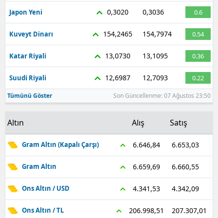
0,3020
0,3036
Japon Yeni
0.6
154,2465
154,7974
Kuveyt Dinarı
0.54
13,0730
13,1095
Katar Riyali
0.36
12,6987
12,7093
Suudi Riyali
0.22
Tümünü Göster
Son Güncellenme: 07 Ağustos 23:50
Altın
Alış
Satış
6.653,03
6.646,84
Gram Altın (Kapalı Çarşı)
6.660,55
6.659,69
Gram Altın
4.342,09
4.341,53
Ons Altın / USD
207.307,01
206.998,51
Ons Altın / TL