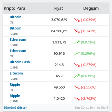
Kripto Para
Fiyat
Değişim
Bitcoin
3.070.629
(-0.039%)
(TL)
Bitcoin
64.580,65
(-0.242%)
(USDT)
Ethereum
1.911,79
(0.073%)
(USDT)
Ethereum
90.916
(0.296%)
(TL)
Bitcoin Cash
214,3
(-0.279%)
(USDT)
Litecoin
45,7
(0.639%)
(USDT)
Ripple
49,560
(-2.556%)
(TL)
Ripple
1,0420
(-2.762%)
(USDT)
Tümünü Göster
Son Güncellenme: 20:43