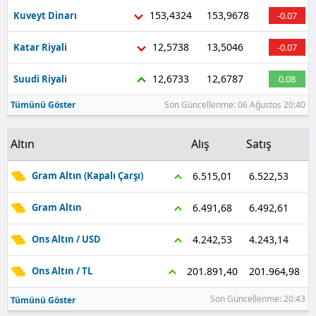
153,4324
153,9678
Kuveyt Dinarı
-0.07
12,5738
13,5046
Katar Riyali
-0.07
12,6733
12,6787
Suudi Riyali
0.08
Tümünü Göster
Son Güncellenme: 06 Ağustos 20:40
Altın
Alış
Satış
6.522,53
6.515,01
Gram Altın (Kapalı Çarşı)
6.492,61
6.491,68
Gram Altın
4.243,14
4.242,53
Ons Altın / USD
201.964,98
201.891,40
Ons Altın / TL
Son Güncellenme: 20:43
Tümünü Göster