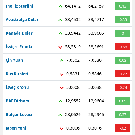
64,1412
64,2157
İngiliz Sterlini
0.13
33,4532
33,4717
Avustralya Doları
-0.33
33,9442
33,9605
Kanada Doları
0
58,5319
58,5691
İsviçre Frankı
-0.66
7,0502
7,0530
Çin Yuanı
0.03
0,5831
0,5846
Rus Rublesi
-0.27
5,0008
5,0038
İsveç Kronu
-0.24
12,9552
12,9604
BAE Dirhemi
0.05
28,0626
28,2946
Bulgar Levası
0.37
0,3006
0,3016
Japon Yeni
-0.2