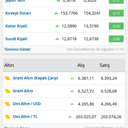
0,3018
0,3026
Japon Yeni
0.17
153,7766
154,3241
Kuveyt Dinarı
0.15
12,5890
13,5190
Katar Riyali
0.03
12,6718
12,6738
Suudi Riyali
0.06
Tümünü Göster
Son Güncellenme: 06 Ağustos 11:10
Altın
Alış
Satış
6.393,24
6.387,11
Gram Altın (Kapalı Çarşı)
6.528,68
6.527,72
Gram Altın
4.266,49
4.265,86
Ons Altın / USD
203.074,26
203.025,07
Ons Altın / TL
Son Güncellenme: 11:12