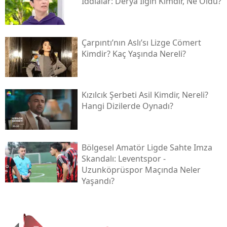
İddialar: Derya İlgin Kimdir, Ne Oldu?
Çarpıntı’nın Aslı’sı Lizge Cömert
Kimdir? Kaç Yaşında Nereli?
Kızılcık Şerbeti Asil Kimdir, Nereli?
Hangi Dizilerde Oynadı?
Bölgesel Amatör Ligde Sahte Imza
Skandalı: Leventspor -
Uzunköprüspor Maçında Neler
Yaşandı?