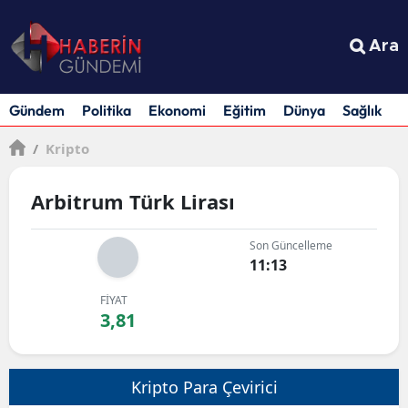
Ara
Gündem
Politika
Ekonomi
Eğitim
Dünya
Sağlık
S
/
Kripto
Arbitrum Türk Lirası
Son Güncelleme
11:13
FİYAT
3,81
Kripto Para Çevirici