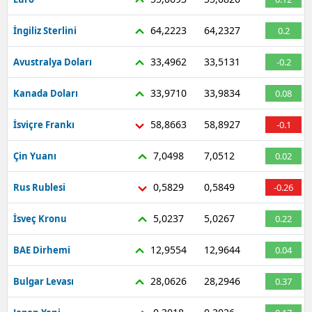
64,2223
64,2327
İngiliz Sterlini
0.2
33,4962
33,5131
Avustralya Doları
-0.2
33,9710
33,9834
Kanada Doları
0.08
58,8663
58,8927
İsviçre Frankı
-0.1
7,0498
7,0512
Çin Yuanı
0.02
0,5829
0,5849
Rus Rublesi
-0.26
5,0237
5,0267
İsveç Kronu
0.22
12,9554
12,9644
BAE Dirhemi
0.04
28,0626
28,2946
Bulgar Levası
0.37