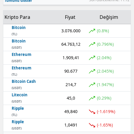
Tümünü Göster
Kripto Para
Fiyat
Değişim
Bitcoin
3.076.000
(0.8%)
(TL)
Bitcoin
64.763,12
(0.796%)
(USDT)
Ethereum
1.909,41
(2.04%)
(USDT)
Ethereum
90.677
(2.045%)
(TL)
Bitcoin Cash
214,7
(1.947%)
(USDT)
Litecoin
45,0
(0.29%)
(USDT)
Ripple
49,840
(-1.619%)
(TL)
Ripple
1,0491
(-1.65%)
(USDT)