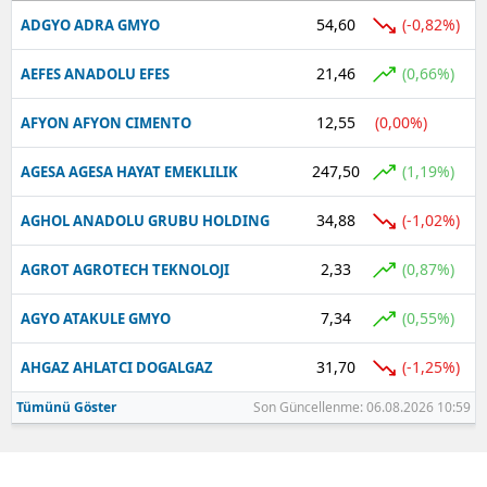
54,60
(-0,82%)
ADGYO ADRA GMYO
21,46
(0,66%)
AEFES ANADOLU EFES
12,55
(0,00%)
AFYON AFYON CIMENTO
247,50
(1,19%)
AGESA AGESA HAYAT EMEKLILIK
34,88
(-1,02%)
AGHOL ANADOLU GRUBU HOLDING
2,33
(0,87%)
AGROT AGROTECH TEKNOLOJI
7,34
(0,55%)
AGYO ATAKULE GMYO
31,70
(-1,25%)
AHGAZ AHLATCI DOGALGAZ
Tümünü Göster
Son Güncellenme: 06.08.2026 10:59