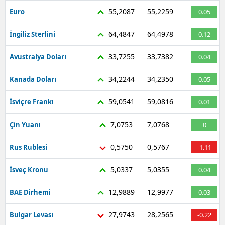
55,2087
55,2259
Euro
0.05
64,4847
64,4978
İngiliz Sterlini
0.12
33,7255
33,7382
Avustralya Doları
0.04
34,2244
34,2350
Kanada Doları
0.05
59,0541
59,0816
İsviçre Frankı
0.01
7,0753
7,0768
Çin Yuanı
0
0,5750
0,5767
Rus Rublesi
-1.11
5,0337
5,0355
İsveç Kronu
0.04
12,9889
12,9977
BAE Dirhemi
0.03
27,9743
28,2565
Bulgar Levası
-0.22