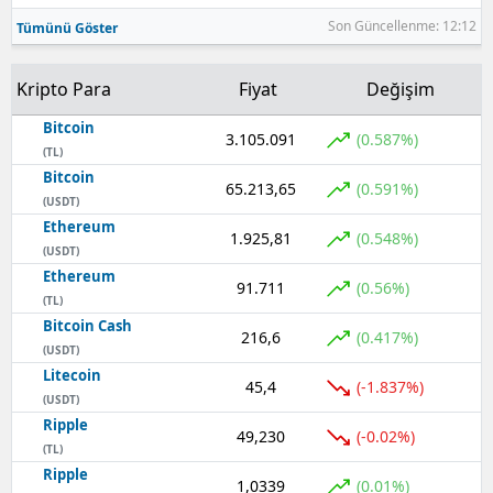
Son Güncellenme: 12:12
Tümünü Göster
Kripto Para
Fiyat
Değişim
Bitcoin
3.105.091
(0.587%)
(TL)
Bitcoin
65.213,65
(0.591%)
(USDT)
Ethereum
1.925,81
(0.548%)
(USDT)
Ethereum
91.711
(0.56%)
(TL)
Bitcoin Cash
216,6
(0.417%)
(USDT)
Litecoin
45,4
(-1.837%)
(USDT)
Ripple
49,230
(-0.02%)
(TL)
Ripple
1,0339
(0.01%)