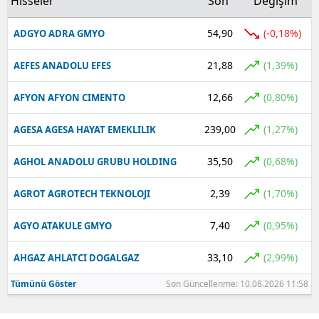
Hisseler
Son
Değişim
54,90
(-0,18%)
ADGYO ADRA GMYO
21,88
(1,39%)
AEFES ANADOLU EFES
12,66
(0,80%)
AFYON AFYON CIMENTO
239,00
(1,27%)
AGESA AGESA HAYAT EMEKLILIK
35,50
(0,68%)
AGHOL ANADOLU GRUBU HOLDING
2,39
(1,70%)
AGROT AGROTECH TEKNOLOJI
7,40
(0,95%)
AGYO ATAKULE GMYO
33,10
(2,99%)
AHGAZ AHLATCI DOGALGAZ
Tümünü Göster
Son Güncellenme: 10.08.2026 11:58