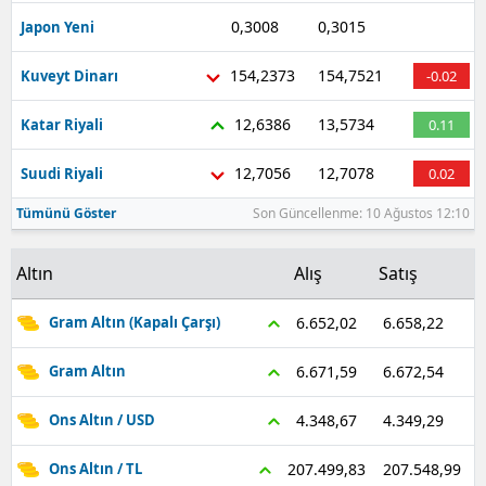
0,3008
0,3015
Japon Yeni
-0.56
154,2373
154,7521
Kuveyt Dinarı
-0.02
12,6386
13,5734
Katar Riyali
0.11
12,7056
12,7078
Suudi Riyali
0.02
Tümünü Göster
Son Güncellenme: 10 Ağustos 12:10
Altın
Alış
Satış
6.658,22
6.652,02
Gram Altın (Kapalı Çarşı)
6.672,54
6.671,59
Gram Altın
4.349,29
4.348,67
Ons Altın / USD
207.548,99
207.499,83
Ons Altın / TL