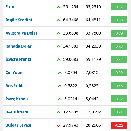
55,1254
55,2510
Euro
0.32
64,3468
64,4811
İngiliz Sterlini
0.38
33,6898
33,7500
Avustralya Doları
0.69
34,1883
34,2339
Kanada Doları
0.73
59,0083
59,1179
İsviçre Frankı
0.82
7,0704
7,0812
Çin Yuanı
0.29
0,5822
0,5825
Rus Rublesi
0.65
5,0214
5,0442
İsveç Kronu
0.62
12,9805
12,9992
BAE Dirhemi
0.21
27,9743
28,2565
Bulgar Levası
-0.22