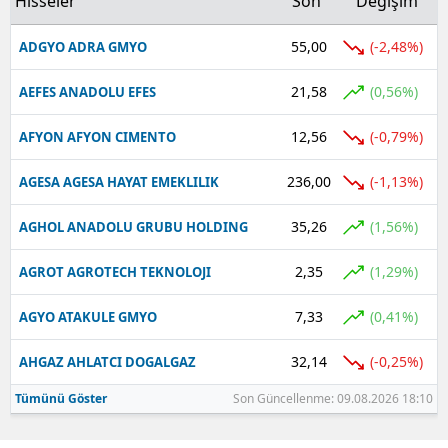
Hisseler
Son
Değişim
55,00
(-2,48%)
ADGYO ADRA GMYO
21,58
(0,56%)
AEFES ANADOLU EFES
12,56
(-0,79%)
AFYON AFYON CIMENTO
236,00
(-1,13%)
AGESA AGESA HAYAT EMEKLILIK
35,26
(1,56%)
AGHOL ANADOLU GRUBU HOLDING
2,35
(1,29%)
AGROT AGROTECH TEKNOLOJI
7,33
(0,41%)
AGYO ATAKULE GMYO
32,14
(-0,25%)
AHGAZ AHLATCI DOGALGAZ
Tümünü Göster
Son Güncellenme: 09.08.2026 18:10