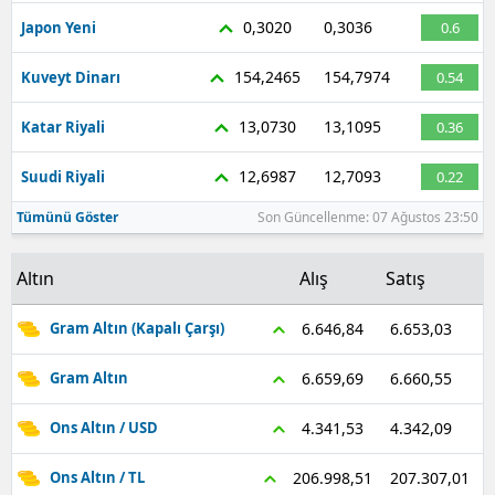
0,3020
0,3036
Japon Yeni
0.6
154,2465
154,7974
Kuveyt Dinarı
0.54
13,0730
13,1095
Katar Riyali
0.36
12,6987
12,7093
Suudi Riyali
0.22
Tümünü Göster
Son Güncellenme: 07 Ağustos 23:50
Altın
Alış
Satış
6.653,03
6.646,84
Gram Altın (Kapalı Çarşı)
6.660,55
6.659,69
Gram Altın
4.342,09
4.341,53
Ons Altın / USD
207.307,01
206.998,51
Ons Altın / TL