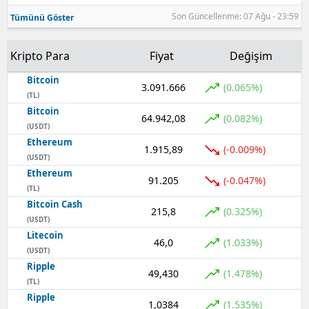
Son Güncellenme: 07 Ağu - 23:59
Tümünü Göster
Kripto Para
Fiyat
Değişim
Bitcoin
3.091.666
(0.065%)
(TL)
Bitcoin
64.942,08
(0.082%)
(USDT)
Ethereum
1.915,89
(-0.009%)
(USDT)
Ethereum
91.205
(-0.047%)
(TL)
Bitcoin Cash
215,8
(0.325%)
(USDT)
Litecoin
46,0
(1.033%)
(USDT)
Ripple
49,430
(1.478%)
(TL)
Ripple
1,0384
(1.535%)