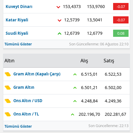
153,4373
153,9760
Kuveyt Dinarı
-0.07
12,5739
13,5041
Katar Riyali
-0.07
12,6739
12,6779
Suudi Riyali
0.08
Tümünü Göster
Son Güncellenme: 06 Ağustos 22:10
Altın
Alış
Satış
6.522,53
6.515,01
Gram Altın (Kapalı Çarşı)
6.502,00
6.501,21
Gram Altın
4.249,36
4.248,84
Ons Altın / USD
202.281,67
202.196,70
Ons Altın / TL
Son Güncellenme: 22:13
Tümünü Göster