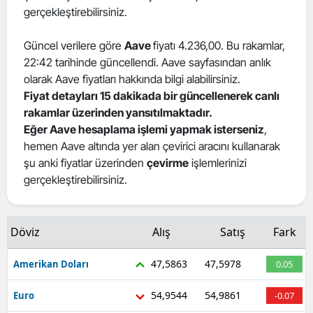
gerçekleştirebilirsiniz.
Güncel verilere göre
Aave
fiyatı 4.236,00. Bu rakamlar,
22:42 tarihinde güncellendi. Aave sayfasından anlık
olarak Aave fiyatları hakkında bilgi alabilirsiniz.
Fiyat detayları 15 dakikada bir güncellenerek canlı
rakamlar üzerinden yansıtılmaktadır.
Eğer Aave hesaplama işlemi yapmak isterseniz
,
hemen Aave altında yer alan çevirici aracını kullanarak
şu anki fiyatlar üzerinden
çevirme
işlemlerinizi
gerçekleştirebilirsiniz.
Döviz
Alış
Satış
Fark
47,5863
47,5978
Amerikan Doları
0.05
54,9544
54,9861
Euro
-0.07