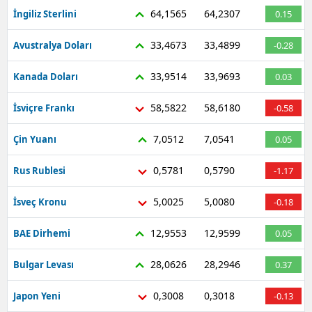
64,1565
64,2307
İngiliz Sterlini
0.15
33,4673
33,4899
Avustralya Doları
-0.28
33,9514
33,9693
Kanada Doları
0.03
58,5822
58,6180
İsviçre Frankı
-0.58
7,0512
7,0541
Çin Yuanı
0.05
0,5781
0,5790
Rus Rublesi
-1.17
5,0025
5,0080
İsveç Kronu
-0.18
12,9553
12,9599
BAE Dirhemi
0.05
28,0626
28,2946
Bulgar Levası
0.37
0,3008
0,3018
Japon Yeni
-0.13