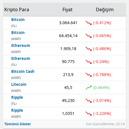
Kripto Para
Fiyat
Değişim
Bitcoin
3.064.641
(-0.412%)
(TL)
Bitcoin
64.454,14
(-0.665%)
(USDT)
Ethereum
1.909,18
(-0.486%)
(USDT)
Ethereum
90.775
(-0.24%)
(TL)
Bitcoin Cash
213,9
(-0.788%)
(USDT)
Litecoin
45,5
(0.464%)
(USDT)
Ripple
49,230
(-3.014%)
(TL)
Ripple
1,0351
(-3.226%)
(USDT)
Tümünü Göster
Son Güncellenme: 22:14