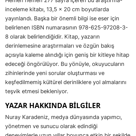
Hemen hemen 277 sayfa içeren bu araştırma-
inceleme kitabı, 13,5 x 20 cm boyutlarda
yayınlandı. Başka bir önemli bilgi ise eser için
belirlenen ISBN numarasının 978-625-97208-3-
8 olarak belirlendiğidir. Kitap, yazarın
derinlemesine araştırmaları ve özgün bakış
açısıyla kaleme alındığı için geniş bir kitleye hitap
edeceği öngörülüyor. Bu yönüyle, okuyucuların
zihinlerinde yeni sorular oluşturması ve
keşfedilmemiş kültürel derinliklere yol almalarını
teşvik etmesi bekleniyor.
YAZAR HAKKINDA BILGILER
Nuray Karadeniz, medya dünyasında yapımcı,
yönetmen ve sunucu olarak edindiği
deneyimlerle uzun yıllar boyunca etkin bir şekilde