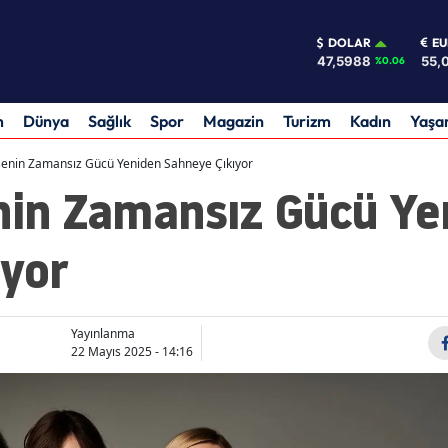
DOLAR
E
47,5988
55,
%0.06
m
Dünya
Sağlık
Spor
Magazin
Turizm
Kadın
Yaş
isenin Zamansız Gücü Yeniden Sahneye Çıkıyor
enin Zamansız Gücü Ye
ıyor
Yayınlanma
22 Mayıs 2025 - 14:16