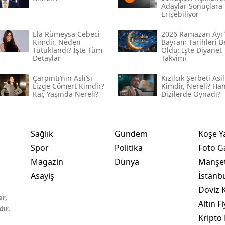
Adaylar Sonuçlara
Erişebiliyor
Ela Rümeysa Cebeci
2026 Ramazan Ayı 
Kimdir, Neden
Bayram Tarihleri Be
Tutuklandı? İşte Tüm
Oldu: İşte Diyanet
Detaylar
Takvimi
Çarpıntı’nın Aslı’sı
Kızılcık Şerbeti Asil
Lizge Cömert Kimdir?
Kimdir, Nereli? Ha
Kaç Yaşında Nereli?
Dizilerde Oynadı?
Sağlık
Gündem
Köşe Y
Spor
Politika
Foto Ga
Magazin
Dünya
Manşet
Asayiş
İstanb
Döviz K
er,
Altın Fi
dır.
Kripto 