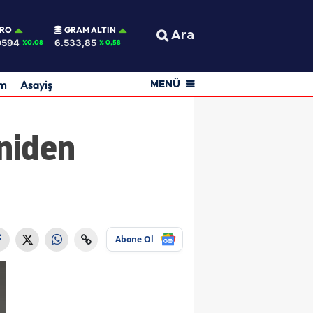
URO
GRAM ALTIN
Ara
0594
6.533,85
%0.08
% 0,58
am
Asayiş
MENÜ
niden
Abone Ol