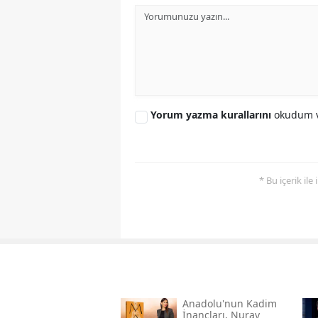
Yorum yazma kurallarını
okudum v
* Bu içerik ile
Anadolu'nun Kadim
İnançları, Nuray