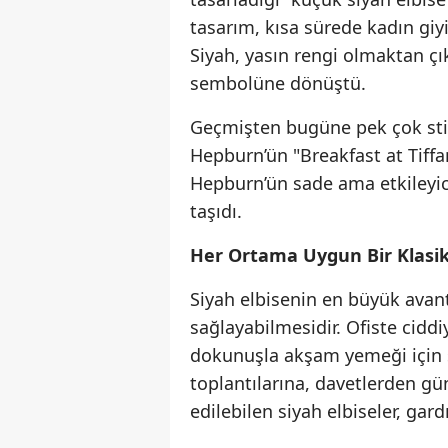
tasarım, kısa sürede kadın giy
Siyah, yasın rengi olmaktan ç
sembolüne dönüştü.
Geçmişten bugüne pek çok stil
Hepburn’ün "Breakfast at Tiffan
Hepburn’ün sade ama etkileyici
taşıdı.
Her Ortama Uygun Bir Klasi
Siyah elbisenin en büyük avan
sağlayabilmesidir. Ofiste ciddi
dokunuşla akşam yemeği için ş
toplantılarına, davetlerden g
edilebilen siyah elbiseler, gar