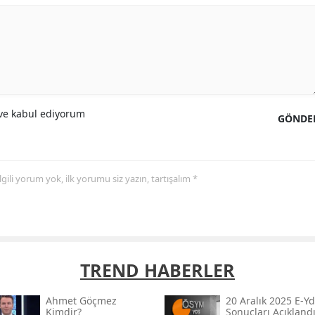
e kabul ediyorum
GÖNDE
 ilgili yorum yok, ilk yorumu siz yazın, tartışalım *
TREND HABERLER
Ahmet Göçmez
20 Aralık 2025 E-Yd
Kimdir?
Sonuçları Açıklandı