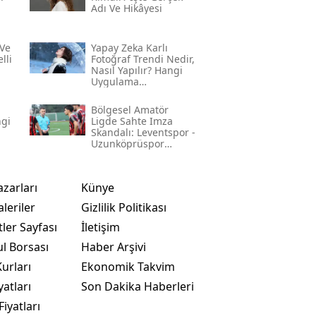
Adı Ve Hikâyesi
Ve
Yapay Zeka Karlı
lli
Fotoğraf Trendi Nedir,
Nasıl Yapılır? Hangi
Uygulama
Kullanılıyor? İşte
Adım Adım Rehber
Bölgesel Amatör
ngi
Ligde Sahte Imza
Skandalı: Leventspor -
Uzunköprüspor
Maçında Neler
Yaşandı?
azarları
Künye
leriler
Gizlilik Politikası
ler Sayfası
İletişim
ul Borsası
Haber Arşivi
urları
Ekonomik Takvim
yatları
Son Dakika Haberleri
Fiyatları