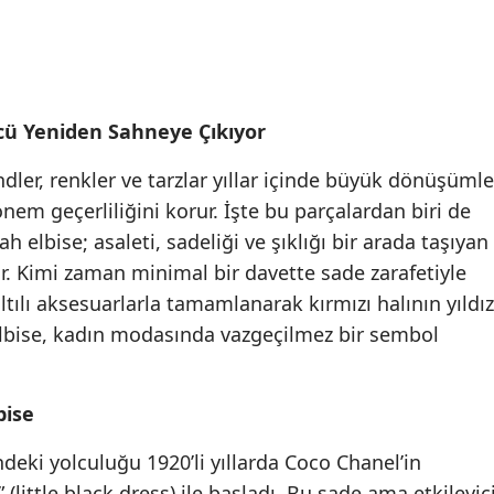
cü Yeniden Sahneye Çıkıyor
er, renkler ve tarzlar yıllar içinde büyük dönüşümle
nem geçerliliğini korur. İşte bu parçalardan biri de
ah elbise; asaleti, sadeliği ve şıklığı bir arada taşıyan
r. Kimi zaman minimal bir davette sade zarafetiyle
ltılı aksesuarlarla tamamlanarak kırmızı halının yıldız
 elbise, kadın modasında vazgeçilmez bir sembol
bise
eki yolculuğu 1920’li yıllarda Coco Chanel’in
 (little black dress) ile başladı. Bu sade ama etkileyic