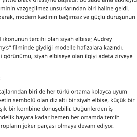
iminin vazgeçilmez unsurlarından biri haline geldi.
ıkarak, modern kadının bağımsız ve güçlü duruşunun
 ikonunun tercihi olan siyah elbise; Audrey
y’s" filminde giydiği modelle hafızalara kazındı.
 görünümü, siyah elbiseye olan ilgiyi adeta zirveye
k
tajlarından biri de her türlü ortama kolayca uyum
yetin sembolü olan diz altı bir siyah elbise, küçük bir
ık bir kombine dönüşebilir. Düğünlerden iş
ündelik hayata kadar hemen her ortamda tercih
dıropların joker parçası olmaya devam ediyor.