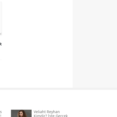
R
s
Veliaht Reyhan
!
Kimdir? İşte Gerçek