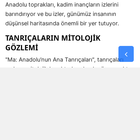
Anadolu toprakları, kadim inançların izlerini
barındırıyor ve bu izler, günümüz insanının
düşünsel haritasında önemli bir yer tutuyor.
TANRIÇALARIN MITOLOJIK
GÖZLEMI
"Ma: Anadolu’nun Ana Tanrıçaları", tanrıçaları
sadece mitolojik karakterler olarak görmemekte.
Kibele’nin sağladığı bereket, Artemis’in ışığı,
Demeter’in yeraltı ritüelleri ve Gaia’nın yerküresi
saran etkisi; bu kitabın çerçevesinde toplumların
ruhsal ve kültürel gelişimlerini şekillendiren
unsurlar olarak ele alınıyor. Bu yaklaşım,
okuyucuya Anadolu’nun derin köklerine dair çok
yönlü bir bakış açısı kazandırıyor ve bu