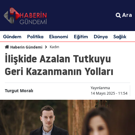
Ara
Gündem
Politika
Ekonomi
Eğitim
Dünya
Sağlık
S
Kadın
Haberin Gündemi
İlişkide Azalan Tutkuyu
Geri Kazanmanın Yolları
Yayınlanma
Turgut Moralı
14 Mayıs 2025 - 11:54