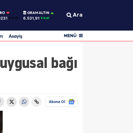
URO
GRAM ALTIN
Ara
0231
6.531,91
%-0.01
% 0,61
am
Asayiş
MENÜ
duygusal bağı
Abone Ol