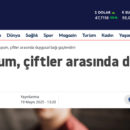
DOLAR
E
47,7118
55,
%0.16
m
Dünya
Sağlık
Spor
Magazin
Turizm
Kadın
Yaş
yum, çiftler arasında duygusal bağı güçlendirir
m, çiftler arasında 
Yayınlanma
19 Mayıs 2025 - 13:20