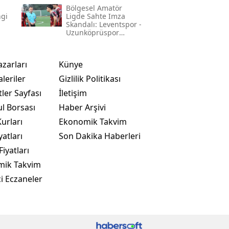
Adım Adım Rehber
Bölgesel Amatör
ngi
Ligde Sahte Imza
Skandalı: Leventspor -
Uzunköprüspor
Maçında Neler
Yaşandı?
azarları
Künye
leriler
Gizlilik Politikası
ler Sayfası
İletişim
ul Borsası
Haber Arşivi
urları
Ekonomik Takvim
yatları
Son Dakika Haberleri
Fiyatları
mik Takvim
i Eczaneler