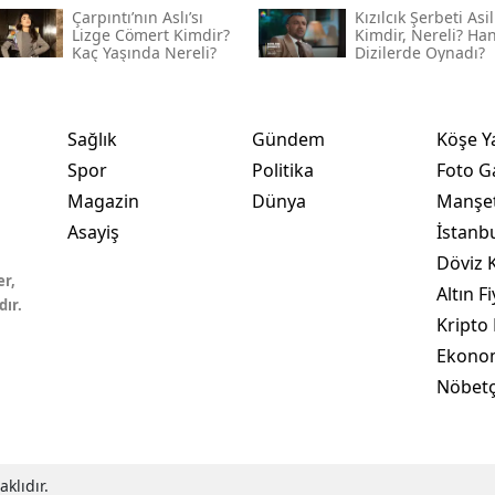
Çarpıntı’nın Aslı’sı
Kızılcık Şerbeti Asil
Lizge Cömert Kimdir?
Kimdir, Nereli? Ha
Kaç Yaşında Nereli?
Dizilerde Oynadı?
Sağlık
Gündem
Köşe Y
Spor
Politika
Foto Ga
Magazin
Dünya
Manşet
Asayiş
İstanb
Döviz K
er,
Altın Fi
dır.
Kripto 
Ekono
Nöbetç
klıdır.