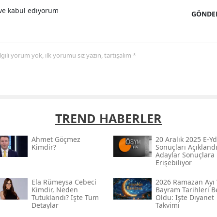
e kabul ediyorum
GÖNDE
 ilgili yorum yok, ilk yorumu siz yazın, tartışalım *
TREND HABERLER
Ahmet Göçmez
20 Aralık 2025 E-Yd
Kimdir?
Sonuçları Açıklandı
Adaylar Sonuçlara
Erişebiliyor
Ela Rümeysa Cebeci
2026 Ramazan Ayı 
Kimdir, Neden
Bayram Tarihleri Be
Tutuklandı? İşte Tüm
Oldu: İşte Diyanet
Detaylar
Takvimi