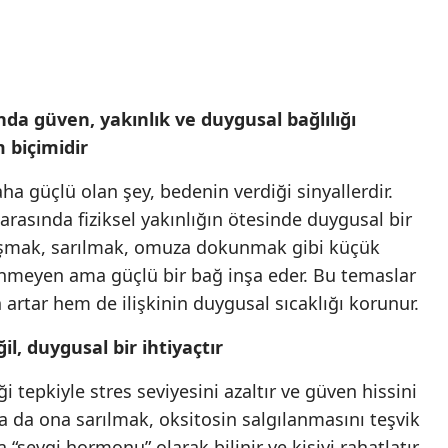
nda güven, yakınlık ve duygusal bağlılığı
m biçimidir
ha güçlü olan şey, bedenin verdiği sinyallerdir.
arasında fiziksel yakınlığın ötesinde duygusal bir
tuşmak, sarılmak, omuza dokunmak gibi küçük
rünmeyen ama güçlü bir bağ inşa eder. Bu temaslar
 artar hem de ilişkinin duygusal sıcaklığı korunur.
, duygusal bir ihtiyaçtır
 tepkiyle stres seviyesini azaltır ve güven hissini
 ya da ona sarılmak, oksitosin salgılanmasını teşvik
“sevgi hormonu” olarak bilinir ve kişiyi rahatlatır.