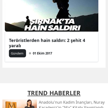
Teröristlerden hain saldırı: 2 şehit 4
yaralı
Gündem
01 Ekim 2017
TREND HABERLER
Anadolu'nun Kadim İnançları, Nuray
Karadeniz'in "ma" Kitabı Yayımlandı