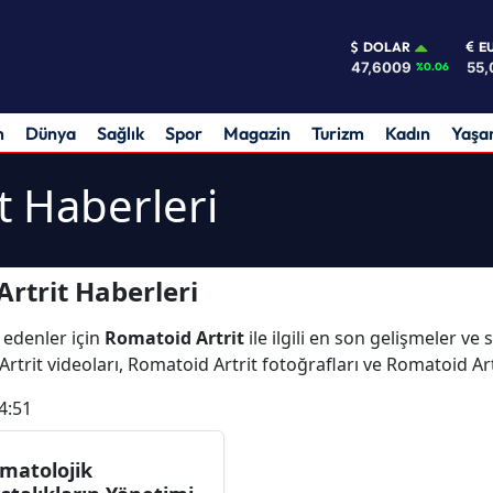
DOLAR
E
47,6009
55,
%0.06
m
Dünya
Sağlık
Spor
Magazin
Turizm
Kadın
Yaş
t Haberleri
rtrit Haberleri
 edenler için
Romatoid Artrit
ile ilgili en son gelişmeler ve
rtrit videoları, Romatoid Artrit fotoğrafları ve Romatoid Ar
4:51
matolojik