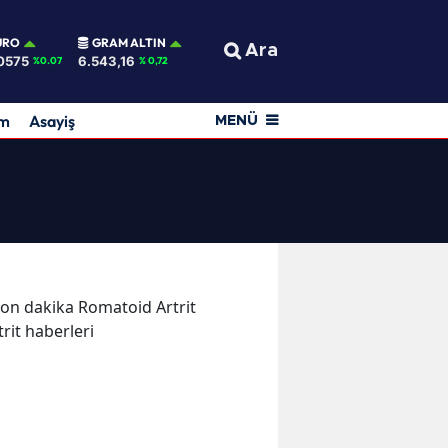
URO
GRAM ALTIN
Ara
0575
6.543,16
%0.07
% 0,72
am
Asayiş
MENÜ
 son dakika Romatoid Artrit
trit haberleri