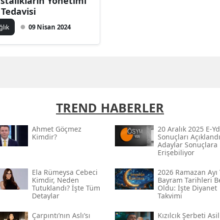
stalıkların Yönetimi
 Tedavisi
ğlık
09 Nisan 2024
TREND HABERLER
Ahmet Göçmez
20 Aralık 2025 E-Yd
Kimdir?
Sonuçları Açıklandı
Adaylar Sonuçlara
Erişebiliyor
Ela Rümeysa Cebeci
2026 Ramazan Ayı 
Kimdir, Neden
Bayram Tarihleri Be
Tutuklandı? İşte Tüm
Oldu: İşte Diyanet
Detaylar
Takvimi
Çarpıntı’nın Aslı’sı
Kızılcık Şerbeti Asil