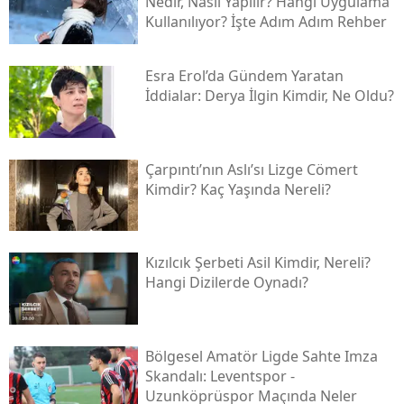
Nedir, Nasıl Yapılır? Hangi Uygulama
Kullanılıyor? İşte Adım Adım Rehber
Esra Erol’da Gündem Yaratan
İddialar: Derya İlgin Kimdir, Ne Oldu?
Çarpıntı’nın Aslı’sı Lizge Cömert
Kimdir? Kaç Yaşında Nereli?
Kızılcık Şerbeti Asil Kimdir, Nereli?
Hangi Dizilerde Oynadı?
Bölgesel Amatör Ligde Sahte Imza
Skandalı: Leventspor -
Uzunköprüspor Maçında Neler