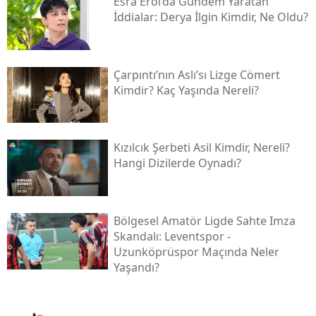
Esra Erol’da Gündem Yaratan
İddialar: Derya İlgin Kimdir, Ne Oldu?
Çarpıntı’nın Aslı’sı Lizge Cömert
Kimdir? Kaç Yaşında Nereli?
Kızılcık Şerbeti Asil Kimdir, Nereli?
Hangi Dizilerde Oynadı?
Bölgesel Amatör Ligde Sahte Imza
Skandalı: Leventspor -
Uzunköprüspor Maçında Neler
Yaşandı?