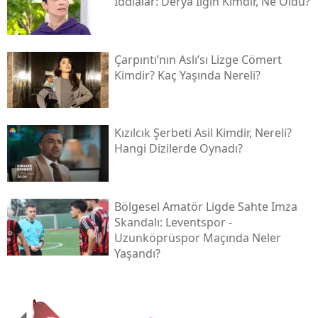
İddialar: Derya İlgin Kimdir, Ne Oldu?
Çarpıntı’nın Aslı’sı Lizge Cömert
Kimdir? Kaç Yaşında Nereli?
Kızılcık Şerbeti Asil Kimdir, Nereli?
Hangi Dizilerde Oynadı?
Bölgesel Amatör Ligde Sahte Imza
Skandalı: Leventspor -
Uzunköprüspor Maçında Neler
Yaşandı?