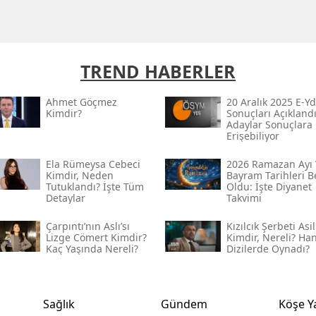
TREND HABERLER
Ahmet Göçmez
20 Aralık 2025 E-Yd
Kimdir?
Sonuçları Açıklandı
Adaylar Sonuçlara
Erişebiliyor
Ela Rümeysa Cebeci
2026 Ramazan Ayı 
Kimdir, Neden
Bayram Tarihleri Be
Tutuklandı? İşte Tüm
Oldu: İşte Diyanet
Detaylar
Takvimi
Çarpıntı’nın Aslı’sı
Kızılcık Şerbeti Asil
Lizge Cömert Kimdir?
Kimdir, Nereli? Ha
Kaç Yaşında Nereli?
Dizilerde Oynadı?
Sağlık
Gündem
Köşe Y