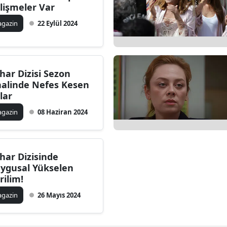
lişmeler Var
gazin
22 Eylül 2024
har Dizisi Sezon
nalinde Nefes Kesen
lar
gazin
08 Haziran 2024
har Dizisinde
ygusal Yükselen
rilim!
gazin
26 Mayıs 2024