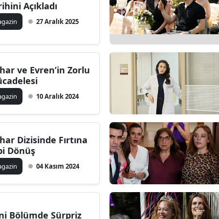
rihini Açıkladı
gazin
27 Aralık 2025
har ve Evren’in Zorlu
cadelesi
gazin
10 Aralık 2024
har Dizisinde Fırtına
bi Dönüş
gazin
04 Kasım 2024
ni Bölümde Sürpriz