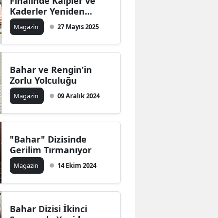
Finalinde Kalpler ve
Kaderler Yeniden
Yazıldı
Magazin
27 Mayıs 2025
Bahar ve Rengin’in
Zorlu Yolculuğu
Magazin
09 Aralık 2024
"Bahar" Dizisinde
Gerilim Tırmanıyor
Magazin
14 Ekim 2024
Bahar Dizisi İkinci