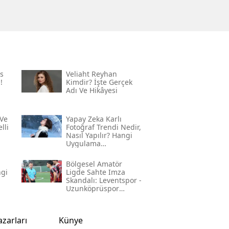
s
Veliaht Reyhan
!
Kimdir? İşte Gerçek
Adı Ve Hikâyesi
Ve
Yapay Zeka Karlı
lli
Fotoğraf Trendi Nedir,
Nasıl Yapılır? Hangi
Uygulama
Kullanılıyor? İşte
Adım Adım Rehber
Bölgesel Amatör
ngi
Ligde Sahte Imza
Skandalı: Leventspor -
Uzunköprüspor
Maçında Neler
Yaşandı?
azarları
Künye