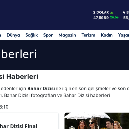
DOLAR
E
47,5989
55
%0.06
m
Dünya
Sağlık
Spor
Magazin
Turizm
Kadın
Yaş
berleri
i Haberleri
 edenler için
Bahar Dizisi
ile ilgili en son gelişmeler ve son
ı, Bahar Dizisi fotoğrafları ve Bahar Dizisi haberleri
8:10
har Dizisi Final