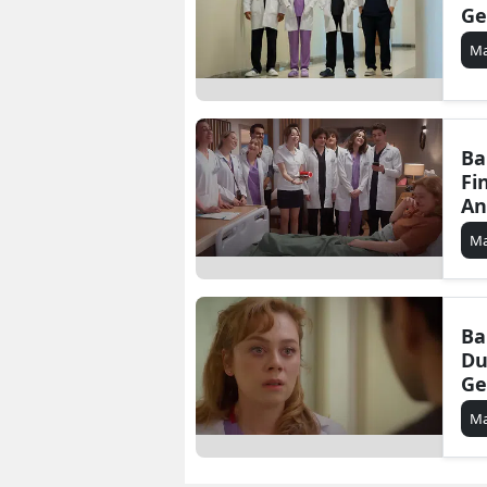
Ge
Ma
Ba
Fi
An
Ma
Ba
Du
Ge
Ma