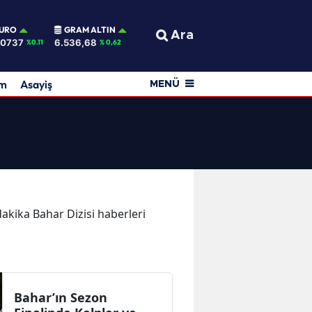
URO
GRAM ALTIN
Ara
,0737
6.536,68
%0.11
% 0,62
am
Asayiş
MENÜ
 dakika Bahar Dizisi haberleri
Bahar’ın Sezon