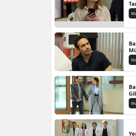
Ta
Ma
Ba
Mü
Ma
Ba
Gi
Ma
Ye